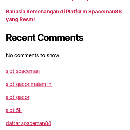
Rahasia Kemenangan di Platform Spaceman88
yang Resmi
Recent Comments
No comments to show.
slot spaceman
slot gacor malam ini
slot gacor
slot 5k
daftar spaceman88