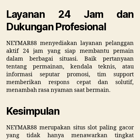
Layanan 24 Jam dan
Dukungan Profesional
NEYMAR88 menyediakan layanan pelanggan
aktif 24 jam yang siap membantu pemain
dalam berbagai situasi. Baik pertanyaan
tentang permainan, kendala teknis, atau
informasi seputar promosi, tim support
memberikan respons cepat dan solutif,
menambah rasa nyaman saat bermain.
Kesimpulan
NEYMAR88 merupakan situs slot paling gacor
yang tidak hanya menawarkan tingkat