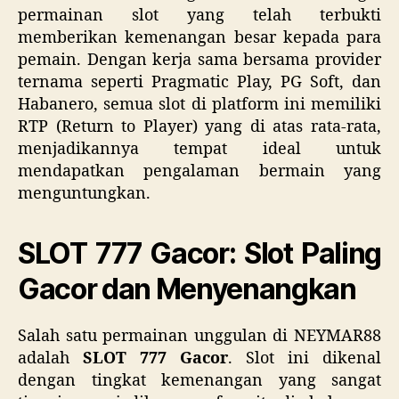
permainan slot yang telah terbukti
memberikan kemenangan besar kepada para
pemain. Dengan kerja sama bersama provider
ternama seperti Pragmatic Play, PG Soft, dan
Habanero, semua slot di platform ini memiliki
RTP (Return to Player) yang di atas rata-rata,
menjadikannya tempat ideal untuk
mendapatkan pengalaman bermain yang
menguntungkan.
SLOT 777 Gacor: Slot Paling
Gacor dan Menyenangkan
Salah satu permainan unggulan di NEYMAR88
adalah
SLOT 777 Gacor
. Slot ini dikenal
dengan tingkat kemenangan yang sangat