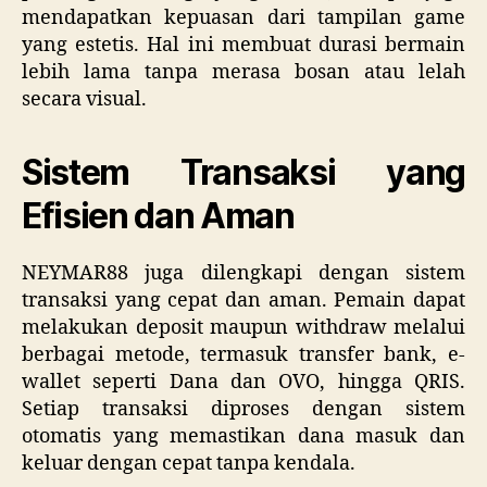
mendapatkan kepuasan dari tampilan game
yang estetis. Hal ini membuat durasi bermain
lebih lama tanpa merasa bosan atau lelah
secara visual.
Sistem Transaksi yang
Efisien dan Aman
NEYMAR88 juga dilengkapi dengan sistem
transaksi yang cepat dan aman. Pemain dapat
melakukan deposit maupun withdraw melalui
berbagai metode, termasuk transfer bank, e-
wallet seperti Dana dan OVO, hingga QRIS.
Setiap transaksi diproses dengan sistem
otomatis yang memastikan dana masuk dan
keluar dengan cepat tanpa kendala.