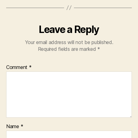
Leave a Reply
Your email address will not be published.
Required fields are marked
*
Comment
*
Name
*