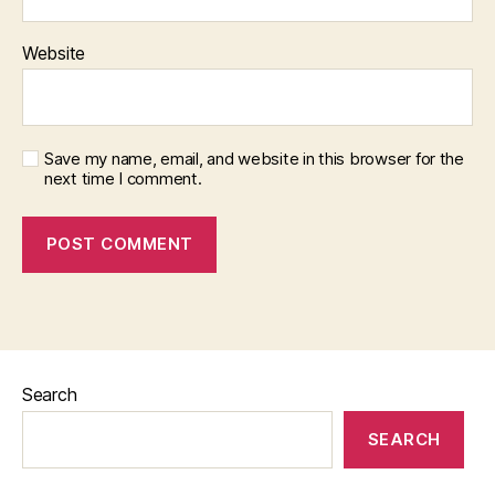
Website
Save my name, email, and website in this browser for the
next time I comment.
Search
SEARCH