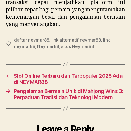
transaksi cepat menjadikan platform ini
pilihan tepat bagi pemain yang mengutamakan
kemenangan besar dan pengalaman bermain
yang menyenangkan.
daftar neymar88
,
link alternatif neymar88
,
link
Tags
neymar88
,
Neymar88
,
situs Neymar88
←
Slot Online Terbaru dan Terpopuler 2025 Ada
di NEYMAR88
→
Pengalaman Bermain Unik di Mahjong Wins 3:
Perpaduan Tradisi dan Teknologi Modern
Leave a Reply