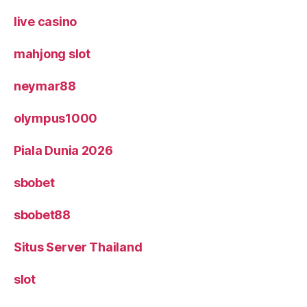
live casino
mahjong slot
neymar88
olympus1000
Piala Dunia 2026
sbobet
sbobet88
Situs Server Thailand
slot