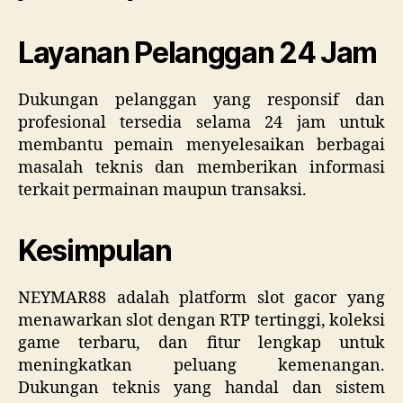
Layanan Pelanggan 24 Jam
Dukungan pelanggan yang responsif dan
profesional tersedia selama 24 jam untuk
membantu pemain menyelesaikan berbagai
masalah teknis dan memberikan informasi
terkait permainan maupun transaksi.
Kesimpulan
NEYMAR88 adalah platform slot gacor yang
menawarkan slot dengan RTP tertinggi, koleksi
game terbaru, dan fitur lengkap untuk
meningkatkan peluang kemenangan.
Dukungan teknis yang handal dan sistem