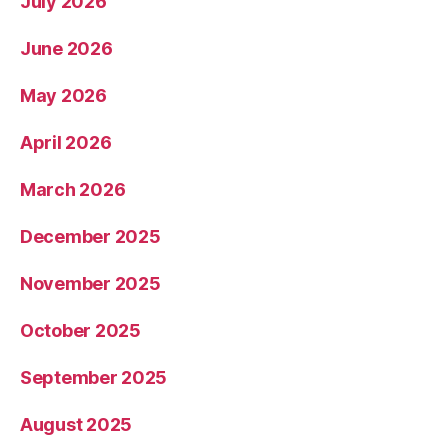
July 2026
June 2026
May 2026
April 2026
March 2026
December 2025
November 2025
October 2025
September 2025
August 2025