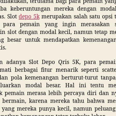
dilakukan, terutama bagi para pemain yan
ba keberuntungan mereka dengan moda
as. Slot
depo 5k
merupakan salah satu opsi 
 para pemain yang ingin merasakan s
n slot dengan modal kecil, namun tetap m
ng besar untuk mendapatkan kemenanga
is.
n adanya Slot Depo Qris 5K, para pemai
ati berbagai fitur menarik seperti scatte
 dan pola kemenangan berturut-turut tanpa
luarkan modal besar. Hal ini tentu m
k pemain merasa lebih percaya diri dan 
 bermain, karena mereka tahu bahwa me
 yang mereka punya kecil, namun peluang