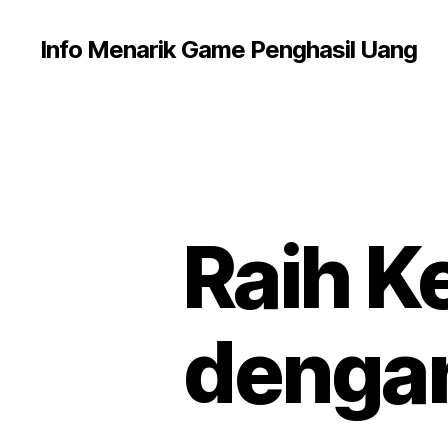
Info Menarik Game Penghasil Uang
Raih 
dengan