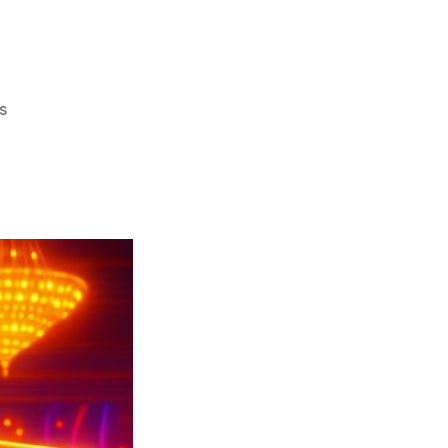
on
s
Raih
Kemenangan
Mudah
dengan
Modal
5K
di
SLOT
DEPO
5K