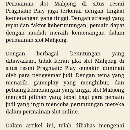
Permainan slot Mahjong di situs resmi
Pragmatic Play juga terkenal dengan tingkat
kemenangan yang tinggi. Dengan strategi yang
tepat dan faktor keberuntungan, pemain dapat
dengan mudah meraih kemenangan dalam
permainan slot Mahjong.
Dengan berbagai keuntungan yang
ditawarkan, tidak heran jika slot Mahjong di
situs resmi Pragmatic Play semakin diminati
oleh para penggemar judi. Dengan tema yang
menarik, gameplay yang menghibur, dan
peluang kemenangan yang tinggi, slot Mahjong
menjadi pilihan yang tepat bagi para pemain
judi yang ingin mencoba peruntungan mereka
dalam permainan slot online.
Dalam artikel ini, telah dibahas mengenai