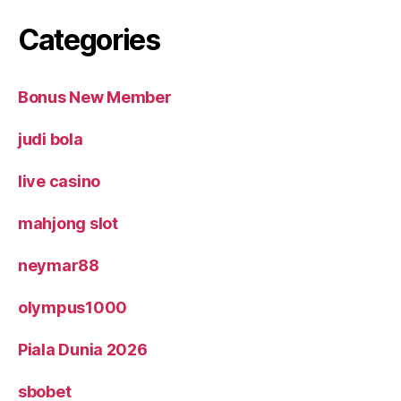
Categories
Bonus New Member
judi bola
live casino
mahjong slot
neymar88
olympus1000
Piala Dunia 2026
sbobet