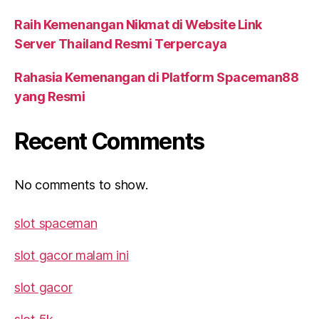
Raih Kemenangan Nikmat di Website Link
Server Thailand Resmi Terpercaya
Rahasia Kemenangan di Platform Spaceman88
yang Resmi
Recent Comments
No comments to show.
slot spaceman
slot gacor malam ini
slot gacor