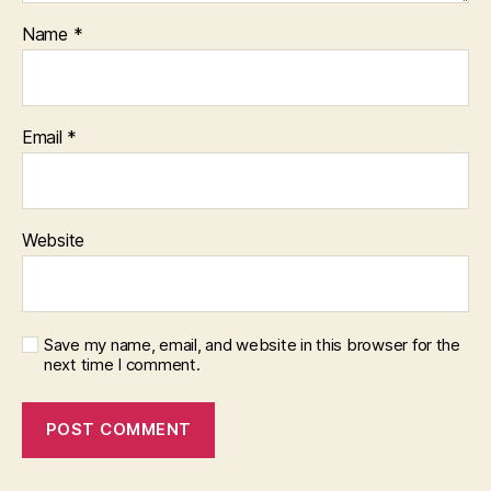
Name
*
Email
*
Website
Save my name, email, and website in this browser for the
next time I comment.