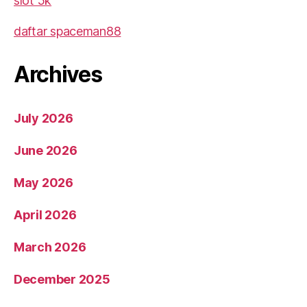
slot 5k
daftar spaceman88
Archives
July 2026
June 2026
May 2026
April 2026
March 2026
December 2025