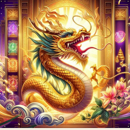
unt
Pe
Ber
Ter