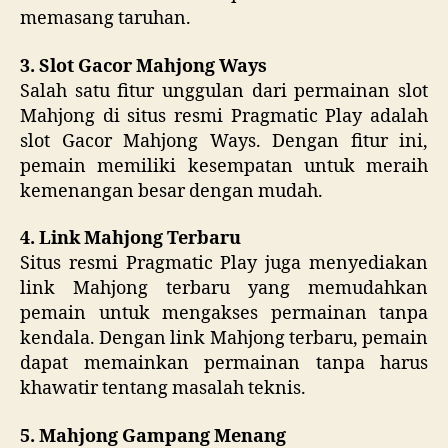
memasang taruhan.
3. Slot Gacor Mahjong Ways
Salah satu fitur unggulan dari permainan slot
Mahjong di situs resmi Pragmatic Play adalah
slot Gacor Mahjong Ways. Dengan fitur ini,
pemain memiliki kesempatan untuk meraih
kemenangan besar dengan mudah.
4. Link Mahjong Terbaru
Situs resmi Pragmatic Play juga menyediakan
link Mahjong terbaru yang memudahkan
pemain untuk mengakses permainan tanpa
kendala. Dengan link Mahjong terbaru, pemain
dapat memainkan permainan tanpa harus
khawatir tentang masalah teknis.
5. Mahjong Gampang Menang