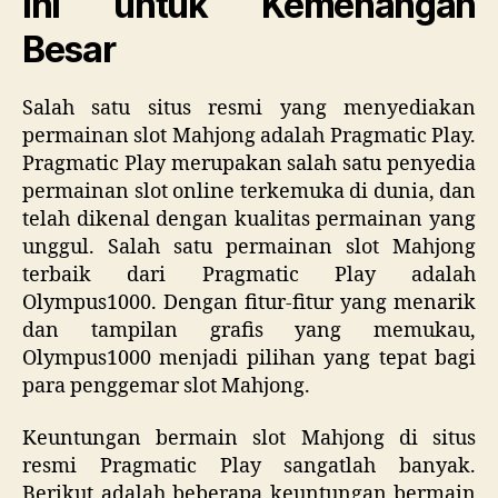
Ini untuk Kemenangan
Besar
Salah satu situs resmi yang menyediakan
permainan slot Mahjong adalah Pragmatic Play.
Pragmatic Play merupakan salah satu penyedia
permainan slot online terkemuka di dunia, dan
telah dikenal dengan kualitas permainan yang
unggul. Salah satu permainan slot Mahjong
terbaik dari Pragmatic Play adalah
Olympus1000. Dengan fitur-fitur yang menarik
dan tampilan grafis yang memukau,
Olympus1000 menjadi pilihan yang tepat bagi
para penggemar slot Mahjong.
Keuntungan bermain slot Mahjong di situs
resmi Pragmatic Play sangatlah banyak.
Berikut adalah beberapa keuntungan bermain