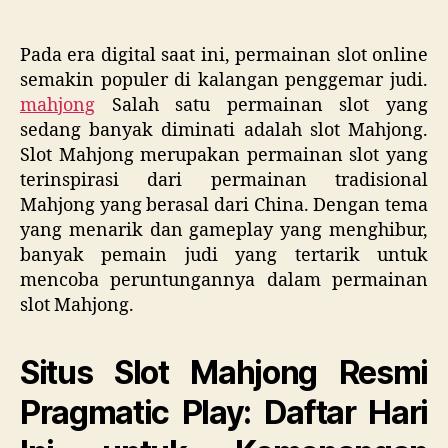
Pada era digital saat ini, permainan slot online
semakin populer di kalangan penggemar judi.
mahjong
Salah satu permainan slot yang
sedang banyak diminati adalah slot Mahjong.
Slot Mahjong merupakan permainan slot yang
terinspirasi dari permainan tradisional
Mahjong yang berasal dari China. Dengan tema
yang menarik dan gameplay yang menghibur,
banyak pemain judi yang tertarik untuk
mencoba peruntungannya dalam permainan
slot Mahjong.
Situs Slot Mahjong Resmi
Pragmatic Play: Daftar Hari