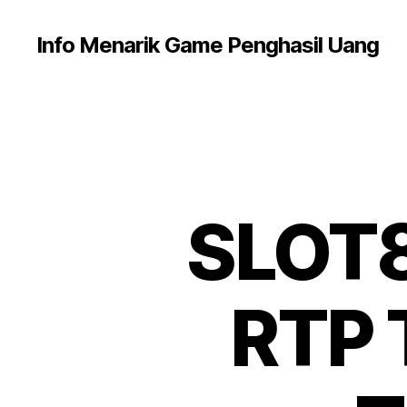
Info Menarik Game Penghasil Uang
SLOT8
RTP 