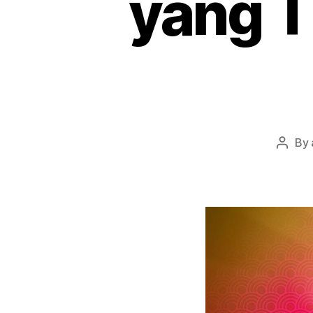
yang T
By
Post
autho