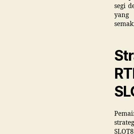
segi d
yang 
semak
St
R
SL
Pemai
strat
SLOT88