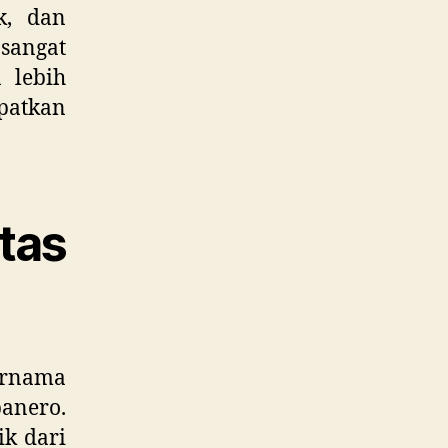
k, dan
sangat
 lebih
atkan
tas
ernama
banero.
ik dari