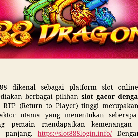
Menang
88 dikenal sebagai platform slot onlin
diakan berbagai pilihan
slot gacor deng
. RTP (Return to Player) tinggi merupakan
faktor utama yang menentukan seberapa
ang pemain mendapatkan kemenangan 
a panjang.
https://slot888login.info/
Denga