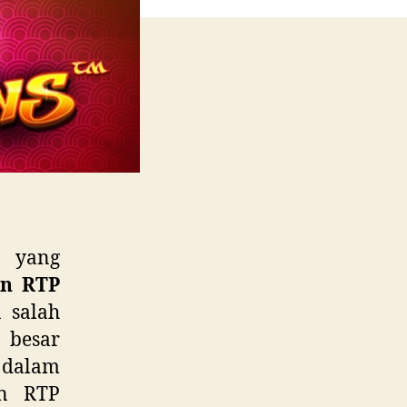
e yang
an RTP
 salah
 besar
dalam
n RTP