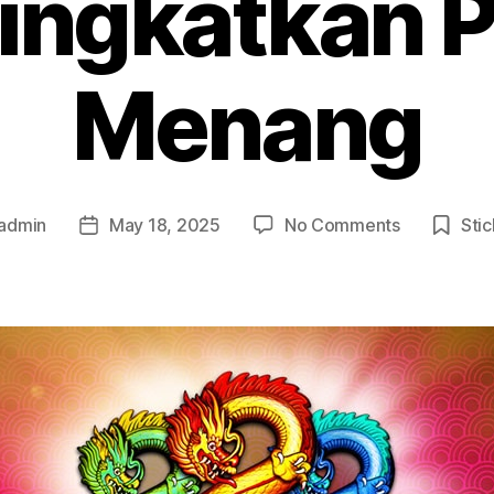
ingkatkan 
Menang
on
admin
May 18, 2025
No Comments
Stic
Post
SLOT888
r
date
Tawarkan
Slot
RTP
Tinggi
dan
Bonus
yang
Tingkatkan
Peluang