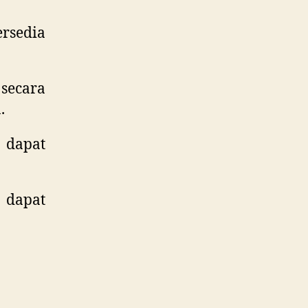
rsedia
secara
.
 dapat
 dapat