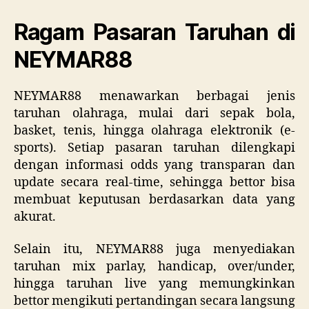
Ragam Pasaran Taruhan di
NEYMAR88
NEYMAR88 menawarkan berbagai jenis
taruhan olahraga, mulai dari sepak bola,
basket, tenis, hingga olahraga elektronik (e-
sports). Setiap pasaran taruhan dilengkapi
dengan informasi odds yang transparan dan
update secara real-time, sehingga bettor bisa
membuat keputusan berdasarkan data yang
akurat.
Selain itu, NEYMAR88 juga menyediakan
taruhan mix parlay, handicap, over/under,
hingga taruhan live yang memungkinkan
bettor mengikuti pertandingan secara langsung