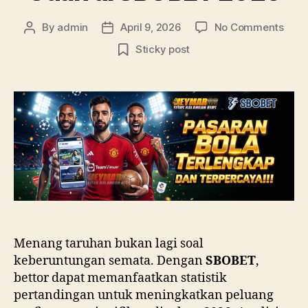
on
By
admin
April 9, 2026
No Comments
Post
Post
Fix
author
date
Sticky post
Mena
Cara
Men
Stati
Pert
untu
Cua
di
SBO
202
Menang taruhan bukan lagi soal
keberuntungan semata. Dengan
SBOBET
,
bettor dapat memanfaatkan statistik
pertandingan untuk meningkatkan peluang