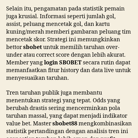
Selain itu, pengamatan pada statistik pemain
juga krusial. Informasi seperti jumlah gol,
assist, peluang mencetak gol, dan kartu
kuning/merah memberi gambaran peluang tim
mencetak skor. Strategi ini memungkinkan
bettor
sbobet
untuk memilih taruhan over-
under atau correct score dengan lebih akurat.
Member yang
login SBOBET
secara rutin dapat
memanfaatkan fitur history dan data live untuk
menyesuaikan taruhan.
Tren taruhan publik juga membantu
menentukan strategi yang tepat. Odds yang
berubah drastis sering mencerminkan pola
taruhan massal, yang dapat menjadi indikator
value bet. Master
sbobet88
mengkombinasikan
statistik pertandingan dengan analisis tren ini