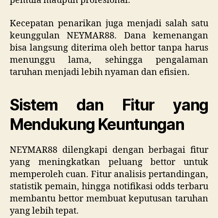
pemula maupun profesional.
Kecepatan penarikan juga menjadi salah satu
keunggulan NEYMAR88. Dana kemenangan
bisa langsung diterima oleh bettor tanpa harus
menunggu lama, sehingga pengalaman
taruhan menjadi lebih nyaman dan efisien.
Sistem dan Fitur yang
Mendukung Keuntungan
NEYMAR88 dilengkapi dengan berbagai fitur
yang meningkatkan peluang bettor untuk
memperoleh cuan. Fitur analisis pertandingan,
statistik pemain, hingga notifikasi odds terbaru
membantu bettor membuat keputusan taruhan
yang lebih tepat.