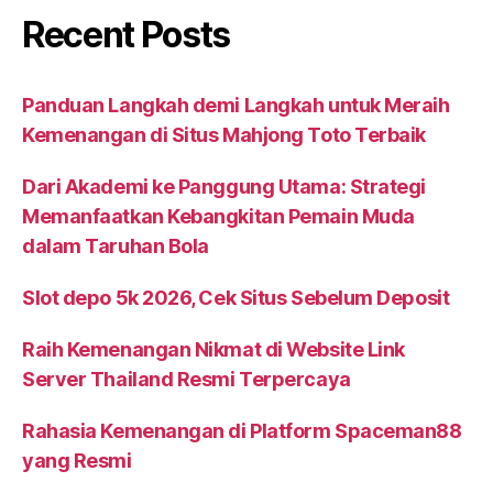
Recent Posts
Panduan Langkah demi Langkah untuk Meraih
Kemenangan di Situs Mahjong Toto Terbaik
Dari Akademi ke Panggung Utama: Strategi
Memanfaatkan Kebangkitan Pemain Muda
dalam Taruhan Bola
Slot depo 5k 2026, Cek Situs Sebelum Deposit
Raih Kemenangan Nikmat di Website Link
Server Thailand Resmi Terpercaya
Rahasia Kemenangan di Platform Spaceman88
yang Resmi