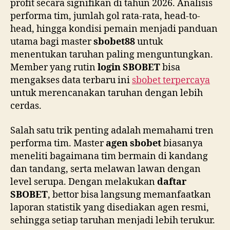
profit secara signifikan di tahun 2026. Analisis
performa tim, jumlah gol rata-rata, head-to-
head, hingga kondisi pemain menjadi panduan
utama bagi master
sbobet88
untuk
menentukan taruhan paling menguntungkan.
Member yang rutin
login SBOBET
bisa
mengakses data terbaru ini
sbobet terpercaya
untuk merencanakan taruhan dengan lebih
cerdas.
Salah satu trik penting adalah memahami tren
performa tim. Master
agen sbobet
biasanya
meneliti bagaimana tim bermain di kandang
dan tandang, serta melawan lawan dengan
level serupa. Dengan melakukan
daftar
SBOBET
, bettor bisa langsung memanfaatkan
laporan statistik yang disediakan agen resmi,
sehingga setiap taruhan menjadi lebih terukur.