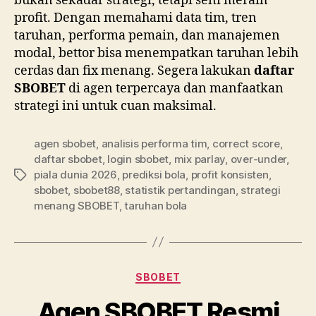
bukan sekadar strategi, tetapi seni meraih
profit. Dengan memahami data tim, tren
taruhan, performa pemain, dan manajemen
modal, bettor bisa menempatkan taruhan lebih
cerdas dan fix menang. Segera lakukan
daftar
SBOBET
di agen terpercaya dan manfaatkan
strategi ini untuk cuan maksimal.
agen sbobet
,
analisis performa tim
,
correct score
,
daftar sbobet
,
login sbobet
,
mix parlay
,
over-under
,
piala dunia 2026
,
prediksi bola
,
profit konsisten
,
Tags
sbobet
,
sbobet88
,
statistik pertandingan
,
strategi
menang SBOBET
,
taruhan bola
Categories
SBOBET
Agen SBOBET Resmi