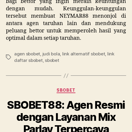
bagi bettor yang ingin meraih keuntungan
dengan mudah. Keunggulan-keunggulan
tersebut membuat NEYMAR88 menonjol di
antara agen taruhan lain dan mendukung
peluang bettor untuk memperoleh hasil yang
optimal dalam setiap taruhan.
agen sbobet
,
judi bola
,
link alternatif sbobet
,
link
Tags
daftar sbobet
,
sbobet
Categories
SBOBET
SBOBET88: Agen Resmi
dengan Layanan Mix
Parlay Terpercaya