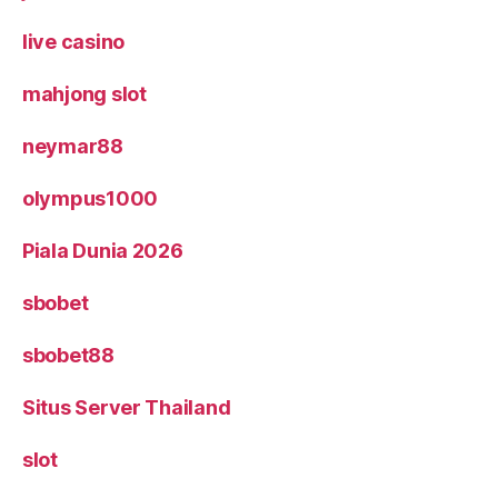
live casino
mahjong slot
neymar88
olympus1000
Piala Dunia 2026
sbobet
sbobet88
Situs Server Thailand
slot