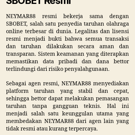
SBOBET Resmi
NEYMAR88 resmi bekerja sama dengan
SBOBET, salah satu penyedia taruhan olahraga
online terbesar di dunia. Legalitas dan lisensi
resmi menjadi bukti bahwa semua transaksi
dan taruhan dilakukan secara aman dan
transparan. Sistem keamanan yang diterapkan
memastikan data pribadi dan dana bettor
terlindungi dari risiko penyalahgunaan.
Sebagai agen resmi, NEYMAR88 menyediakan
platform taruhan yang stabil dan cepat,
sehingga bettor dapat melakukan pemasangan
taruhan tanpa gangguan teknis. Hal ini
menjadi salah satu keunggulan utama yang
membedakan NEYMAR88 dari agen lain yang
tidak resmi atau kurang terpercaya.