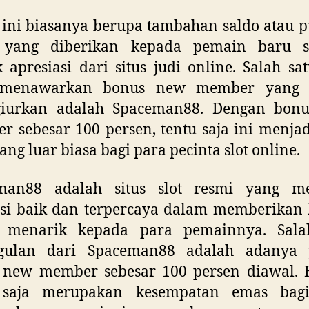
ini biasanya berupa tambahan saldo atau 
s yang diberikan kepada pemain baru s
 apresiasi dari situs judi online. Salah sat
menawarkan bonus new member yang 
iurkan adalah Spaceman88. Dengan bon
 sebesar 100 persen, tentu saja ini menja
yang luar biasa bagi para pecinta slot online.
man88 adalah situs slot resmi yang me
asi baik dan terpercaya dalam memberikan 
 menarik kepada para pemainnya. Sala
gulan dari Spaceman88 adalah adanya
 new member sebesar 100 persen diawal. H
 saja merupakan kesempatan emas bag