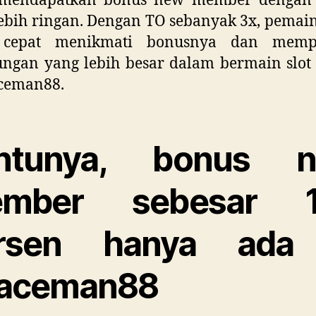
 mendapatkan bonus new member dengan 
ebih ringan. Dengan TO sebanyak 3x, pemai
 cepat menikmati bonusnya dan memp
ngan yang lebih besar dalam bermain slot
aceman88.
ntunya, bonus 
mber sebesar 
rsen hanya ada
aceman88