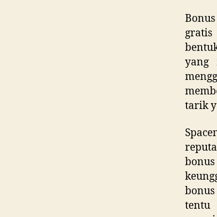
Bonus 
grati
bentuk
yang 
mengg
member
tarik 
Space
reput
bonus
keung
bonus
tentu