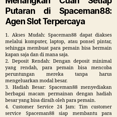
Menangkan Cuan Setiap
Putaran di Spaceman88:
Agen Slot Terpercaya
1. Akses Mudah: Spaceman88 dapat diakses
melalui komputer, laptop, atau ponsel pintar,
sehingga membuat para pemain bisa bermain
kapan saja dan di mana saja.
2. Deposit Rendah: Dengan deposit minimal
yang rendah, para pemain bisa mencoba
peruntungan mereka tanpa harus
mengeluarkan modal besar.
3. Hadiah Besar: Spaceman88 menyediakan
berbagai macam permainan dengan hadiah
besar yang bisa diraih oleh para pemain.
4. Customer Service 24 Jam: Tim customer
service Spaceman88 siap membantu para