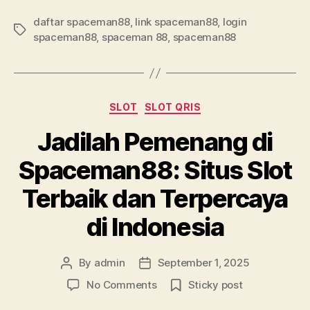
daftar spaceman88
,
link spaceman88
,
login
Tags
spaceman88
,
spaceman 88
,
spaceman88
Categories
SLOT
SLOT QRIS
Jadilah Pemenang di
Spaceman88: Situs Slot
Terbaik dan Terpercaya
di Indonesia
By
admin
September 1, 2025
Post
Post
author
date
on
No Comments
Sticky post
Jadilah