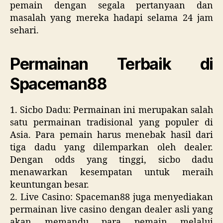
pemain dengan segala pertanyaan dan
masalah yang mereka hadapi selama 24 jam
sehari.
Permainan Terbaik di
Spaceman88
1. Sicbo Dadu: Permainan ini merupakan salah
satu permainan tradisional yang populer di
Asia. Para pemain harus menebak hasil dari
tiga dadu yang dilemparkan oleh dealer.
Dengan odds yang tinggi, sicbo dadu
menawarkan kesempatan untuk meraih
keuntungan besar.
2. Live Casino: Spaceman88 juga menyediakan
permainan live casino dengan dealer asli yang
akan memandu para pemain melalui