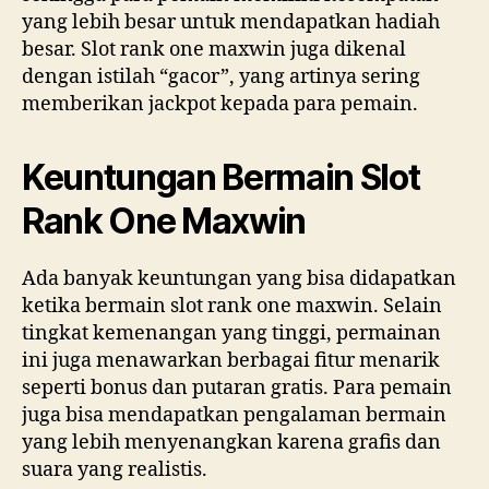
yang lebih besar untuk mendapatkan hadiah
besar. Slot rank one maxwin juga dikenal
dengan istilah “gacor”, yang artinya sering
memberikan jackpot kepada para pemain.
Keuntungan Bermain Slot
Rank One Maxwin
Ada banyak keuntungan yang bisa didapatkan
ketika bermain slot rank one maxwin. Selain
tingkat kemenangan yang tinggi, permainan
ini juga menawarkan berbagai fitur menarik
seperti bonus dan putaran gratis. Para pemain
juga bisa mendapatkan pengalaman bermain
yang lebih menyenangkan karena grafis dan
suara yang realistis.