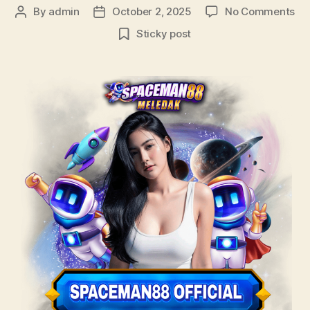
on
By
admin
October 2, 2025
No Comments
Post
Post
Sp
author
date
Sticky post
Te
Ter
un
Rai
Ke
Be
da
Slo