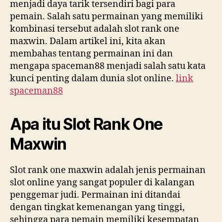
menjadi daya tarik tersendiri bagi para
pemain. Salah satu permainan yang memiliki
kombinasi tersebut adalah slot rank one
maxwin. Dalam artikel ini, kita akan
membahas tentang permainan ini dan
mengapa spaceman88 menjadi salah satu kata
kunci penting dalam dunia slot online.
link
spaceman88
Apa itu Slot Rank One
Maxwin
Slot rank one maxwin adalah jenis permainan
slot online yang sangat populer di kalangan
penggemar judi. Permainan ini ditandai
dengan tingkat kemenangan yang tinggi,
sehingga para pemain memiliki kesempatan