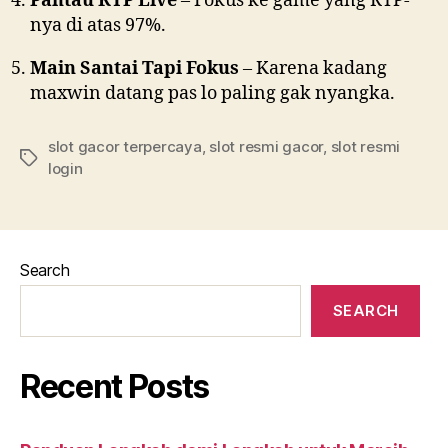
Pantau RTP Live
– Fokus ke game yang RTP-
nya di atas 97%.
Main Santai Tapi Fokus
– Karena kadang
maxwin datang pas lo paling gak nyangka.
slot gacor terpercaya
,
slot resmi gacor
,
slot resmi
Tags
login
Search
SEARCH
Recent Posts