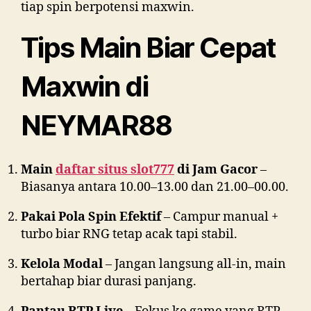
tiap spin berpotensi maxwin.
Tips Main Biar Cepat
Maxwin di
NEYMAR88
Main
daftar situs slot777
di Jam Gacor
–
Biasanya antara 10.00–13.00 dan 21.00–00.00.
Pakai Pola Spin Efektif
– Campur manual +
turbo biar RNG tetap acak tapi stabil.
Kelola Modal
– Jangan langsung all-in, main
bertahap biar durasi panjang.