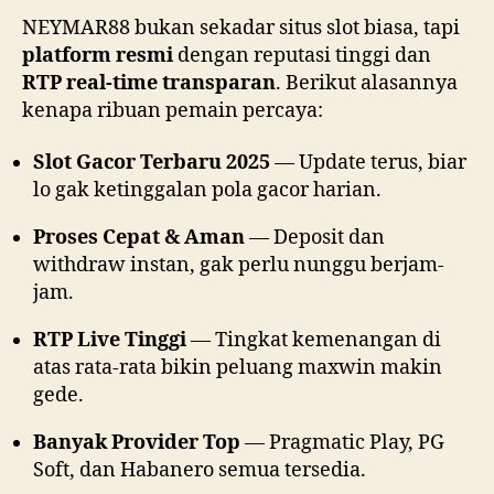
NEYMAR88 bukan sekadar situs slot biasa, tapi
platform resmi
dengan reputasi tinggi dan
RTP real-time transparan
. Berikut alasannya
kenapa ribuan pemain percaya:
Slot Gacor Terbaru 2025
— Update terus, biar
lo gak ketinggalan pola gacor harian.
Proses Cepat & Aman
— Deposit dan
withdraw instan, gak perlu nunggu berjam-
jam.
RTP Live Tinggi
— Tingkat kemenangan di
atas rata-rata bikin peluang maxwin makin
gede.
Banyak Provider Top
— Pragmatic Play, PG
Soft, dan Habanero semua tersedia.