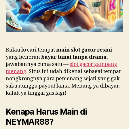
Kalau lo cari tempat
main slot gacor resmi
yang beneran
bayar tunai tanpa drama
,
jawabannya cuma satu —
slot gacor gampang
menang
. Situs ini udah dikenal sebagai tempat
nongkrongnya para pemenang sejati yang gak
suka nunggu payout lama. Menang ya dibayar,
kalah ya tinggal gas lagi!
Kenapa Harus Main di
NEYMAR88?