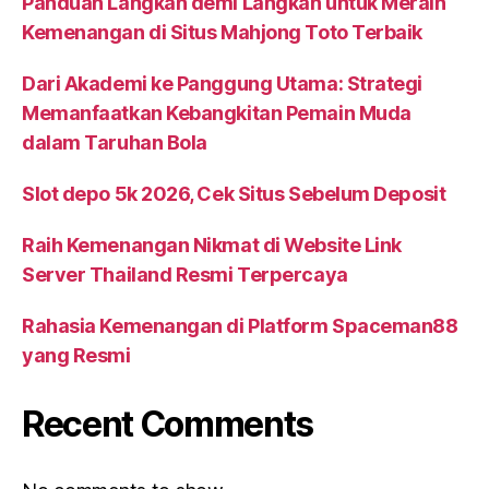
Panduan Langkah demi Langkah untuk Meraih
Kemenangan di Situs Mahjong Toto Terbaik
Dari Akademi ke Panggung Utama: Strategi
Memanfaatkan Kebangkitan Pemain Muda
dalam Taruhan Bola
Slot depo 5k 2026, Cek Situs Sebelum Deposit
Raih Kemenangan Nikmat di Website Link
Server Thailand Resmi Terpercaya
Rahasia Kemenangan di Platform Spaceman88
yang Resmi
Recent Comments