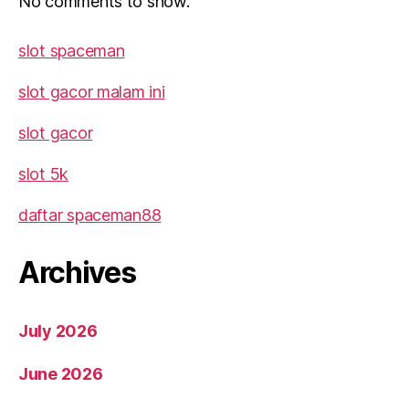
No comments to show.
slot spaceman
slot gacor malam ini
slot gacor
slot 5k
daftar spaceman88
Archives
July 2026
June 2026