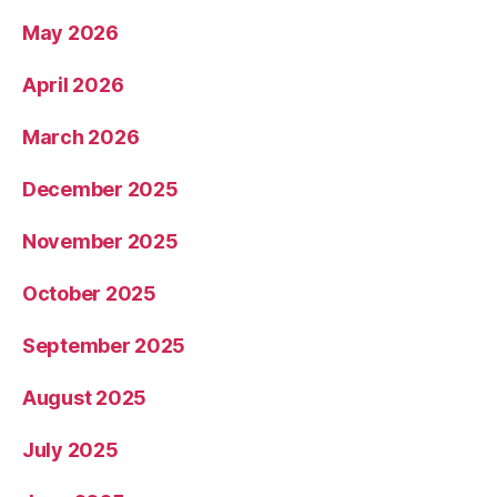
May 2026
April 2026
March 2026
December 2025
November 2025
October 2025
September 2025
August 2025
July 2025