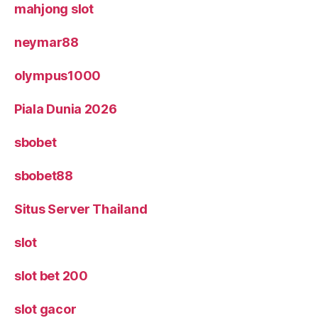
mahjong slot
neymar88
olympus1000
Piala Dunia 2026
sbobet
sbobet88
Situs Server Thailand
slot
slot bet 200
slot gacor