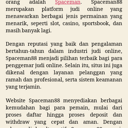
orang adalah
Spaceman
. Spaceman88
merupakan platform judi online yang
menawarkan berbagai jenis permainan yang
menarik, seperti slot, casino, sportsbook, dan
masih banyak lagi.
Dengan reputasi yang baik dan pengalaman
bertahun-tahun dalam industri judi online,
Spaceman88 menjadi pilihan terbaik bagi para
penggemar judi online. Selain itu, situs ini juga
dikenal dengan layanan pelanggan yang
ramah dan profesional, serta sistem keamanan
yang terjamin.
Website Spaceman88 menyediakan berbagai
kemudahan bagi para pemain, mulai dari
proses daftar hingga proses deposit dan
withdraw yang cepat dan aman. Dengan