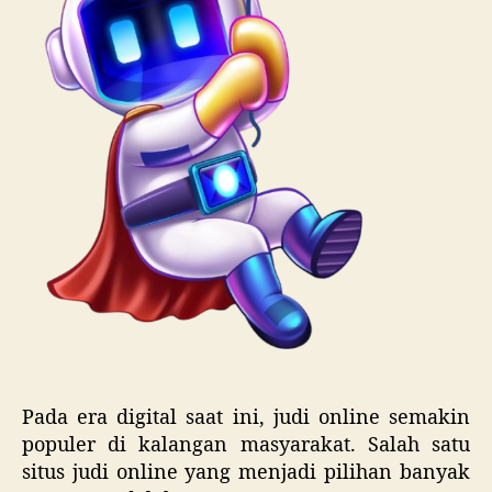
Pada era digital saat ini, judi online semakin
populer di kalangan masyarakat. Salah satu
situs judi online yang menjadi pilihan banyak