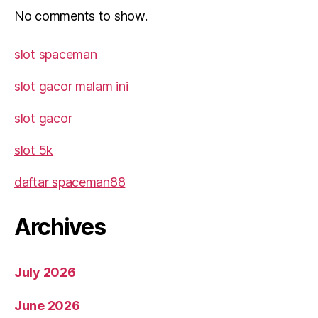
No comments to show.
slot spaceman
slot gacor malam ini
slot gacor
slot 5k
daftar spaceman88
Archives
July 2026
June 2026