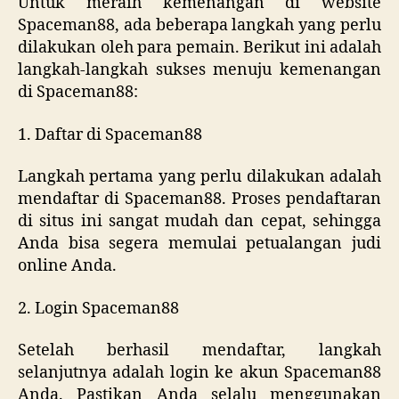
Untuk meraih kemenangan di website
Spaceman88, ada beberapa langkah yang perlu
dilakukan oleh para pemain. Berikut ini adalah
langkah-langkah sukses menuju kemenangan
di Spaceman88:
1. Daftar di Spaceman88
Langkah pertama yang perlu dilakukan adalah
mendaftar di Spaceman88. Proses pendaftaran
di situs ini sangat mudah dan cepat, sehingga
Anda bisa segera memulai petualangan judi
online Anda.
2. Login Spaceman88
Setelah berhasil mendaftar, langkah
selanjutnya adalah login ke akun Spaceman88
Anda. Pastikan Anda selalu menggunakan