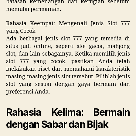
batasan kemenangan dan kerugian sebelum
memulai permainan.
Rahasia Keempat: Mengenali Jenis Slot 777
yang Cocok
Ada berbagai jenis slot 777 yang tersedia di
situs judi online, seperti slot gacor, mahjong
slot, dan lain sebagainya. Ketika memilih jenis
slot 777 yang cocok, pastikan Anda telah
melakukan riset dan memahami karakteristik
masing-masing jenis slot tersebut. Pilihlah jenis
slot yang sesuai dengan gaya bermain dan
preferensi Anda.
Rahasia Kelima: Bermain
dengan Sabar dan Bijak