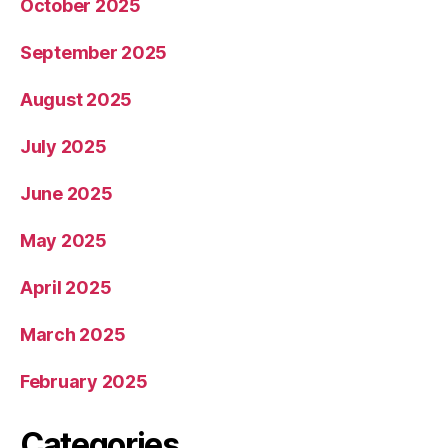
October 2025
September 2025
August 2025
July 2025
June 2025
May 2025
April 2025
March 2025
February 2025
Categories