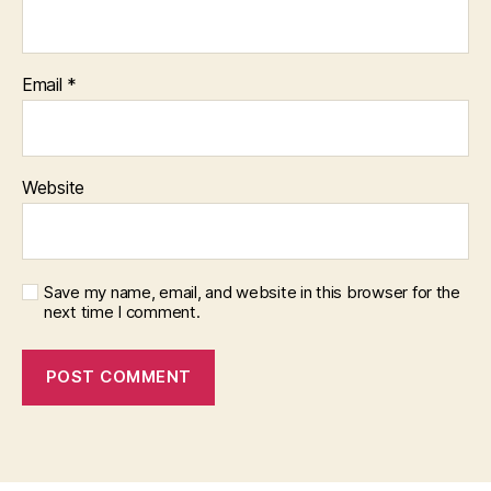
Email
*
Website
Save my name, email, and website in this browser for the
next time I comment.