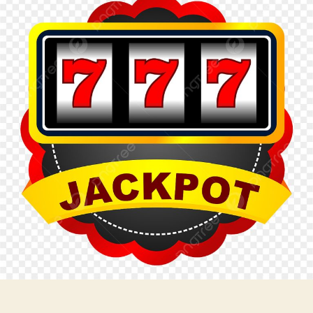
Lan
dari
Ahli