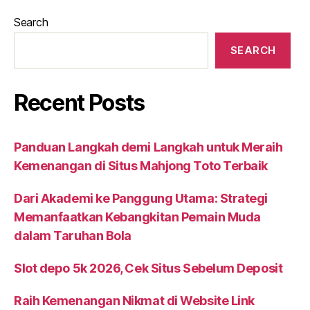
Search
SEARCH
Recent Posts
Panduan Langkah demi Langkah untuk Meraih
Kemenangan di Situs Mahjong Toto Terbaik
Dari Akademi ke Panggung Utama: Strategi
Memanfaatkan Kebangkitan Pemain Muda
dalam Taruhan Bola
Slot depo 5k 2026, Cek Situs Sebelum Deposit
Raih Kemenangan Nikmat di Website Link