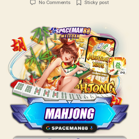
on
No Comments
Sticky post
Bermain
Slot
Mahjong
Lebih
Menguntungkan
dengan
SPACEMAN88