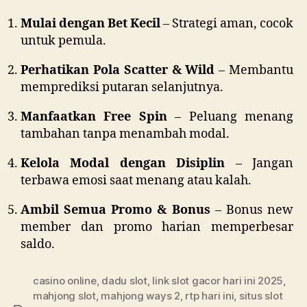
Mulai dengan Bet Kecil
– Strategi aman, cocok
untuk pemula.
Perhatikan Pola Scatter & Wild
– Membantu
memprediksi putaran selanjutnya.
Manfaatkan Free Spin
– Peluang menang
tambahan tanpa menambah modal.
Kelola Modal dengan Disiplin
– Jangan
terbawa emosi saat menang atau kalah.
Ambil Semua Promo & Bonus
– Bonus new
member dan promo harian memperbesar
saldo.
casino online
,
dadu slot
,
link slot gacor hari ini 2025
,
mahjong slot
,
mahjong ways 2
,
rtp hari ini
,
situs slot