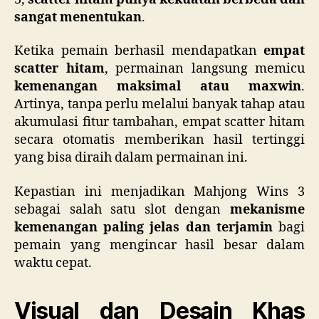
sangat menentukan
.
Ketika pemain berhasil mendapatkan
empat
scatter hitam
, permainan langsung memicu
kemenangan maksimal atau maxwin
.
Artinya, tanpa perlu melalui banyak tahap atau
akumulasi fitur tambahan, empat scatter hitam
secara otomatis memberikan hasil tertinggi
yang bisa diraih dalam permainan ini.
Kepastian ini menjadikan Mahjong Wins 3
sebagai salah satu slot dengan
mekanisme
kemenangan paling jelas dan terjamin
bagi
pemain yang mengincar hasil besar dalam
waktu cepat.
Visual dan Desain Khas