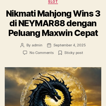
Categories
SLOT
Nikmati Mahjong Wins 3
di NEYMAR88 dengan
Peluang Maxwin Cepat
By
admin
September 4, 2025
Post
Post
author
date
on
No Comments
Sticky post
Nikmati
Mahjong
Wins
3
di
NEYMAR88
dengan
Peluang
Maxwin
Cepat