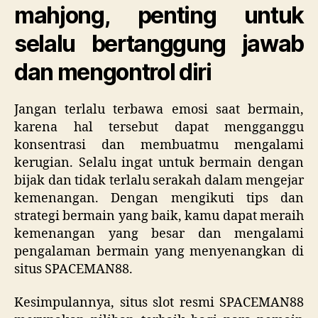
mahjong, penting untuk
selalu bertanggung jawab
dan mengontrol diri
Jangan terlalu terbawa emosi saat bermain,
karena hal tersebut dapat mengganggu
konsentrasi dan membuatmu mengalami
kerugian. Selalu ingat untuk bermain dengan
bijak dan tidak terlalu serakah dalam mengejar
kemenangan. Dengan mengikuti tips dan
strategi bermain yang baik, kamu dapat meraih
kemenangan yang besar dan mengalami
pengalaman bermain yang menyenangkan di
situs SPACEMAN88.
Kesimpulannya, situs slot resmi SPACEMAN88