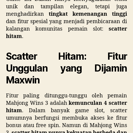
unik dan tampilan elegan, tetapi juga
menghadirkan
tingkat kemenangan tinggi
dan fitur spesial yang menjadi pembicaraan di
kalangan komunitas pemain slot:
scatter
hitam
.
Scatter Hitam: Fitur
Unggulan yang Dijamin
Maxwin
Fitur paling ditunggu-tunggu oleh pemain
Mahjong Wins 3 adalah
kemunculan 4 scatter
hitam
. Dalam banyak game slot, scatter
umumnya berfungsi membuka akses ke fitur
bonus atau free spin. Namun di Mahjong Wins
3,
scatter hitam punya kekuatan berbeda dan