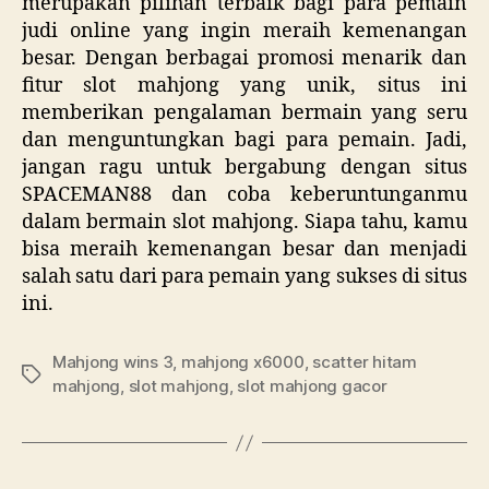
merupakan pilihan terbaik bagi para pemain
judi online yang ingin meraih kemenangan
besar. Dengan berbagai promosi menarik dan
fitur slot mahjong yang unik, situs ini
memberikan pengalaman bermain yang seru
dan menguntungkan bagi para pemain. Jadi,
jangan ragu untuk bergabung dengan situs
SPACEMAN88 dan coba keberuntunganmu
dalam bermain slot mahjong. Siapa tahu, kamu
bisa meraih kemenangan besar dan menjadi
salah satu dari para pemain yang sukses di situs
ini.
Mahjong wins 3
,
mahjong x6000
,
scatter hitam
Tags
mahjong
,
slot mahjong
,
slot mahjong gacor