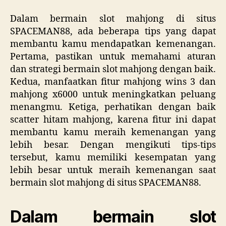
Dalam bermain slot mahjong di situs
SPACEMAN88, ada beberapa tips yang dapat
membantu kamu mendapatkan kemenangan.
Pertama, pastikan untuk memahami aturan
dan strategi bermain slot mahjong dengan baik.
Kedua, manfaatkan fitur mahjong wins 3 dan
mahjong x6000 untuk meningkatkan peluang
menangmu. Ketiga, perhatikan dengan baik
scatter hitam mahjong, karena fitur ini dapat
membantu kamu meraih kemenangan yang
lebih besar. Dengan mengikuti tips-tips
tersebut, kamu memiliki kesempatan yang
lebih besar untuk meraih kemenangan saat
bermain slot mahjong di situs SPACEMAN88.
Dalam bermain slot