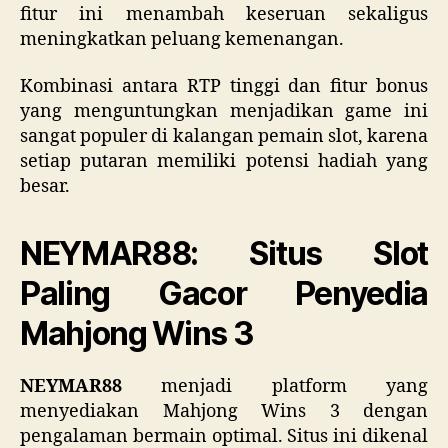
fitur ini menambah keseruan sekaligus
meningkatkan peluang kemenangan.
Kombinasi antara RTP tinggi dan fitur bonus
yang menguntungkan menjadikan game ini
sangat populer di kalangan pemain slot, karena
setiap putaran memiliki potensi hadiah yang
besar.
NEYMAR88: Situs Slot
Paling Gacor Penyedia
Mahjong Wins 3
NEYMAR88
menjadi platform yang
menyediakan Mahjong Wins 3 dengan
pengalaman bermain optimal. Situs ini dikenal