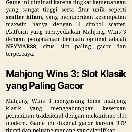
Game ini diminati karena tingkat kemenangan
yang sangat tinggi serta fitur unik seperti
scatter hitam
, yang memberikan kesempatan
maxwin hanya dengan 4 simbol scatter.
Platform yang menyediakan Mahjong Wins 3
dengan pengalaman bermain optimal adalah
NEYMAR88
, situs slot paling gacor dan
terpercaya.
Mahjong Wins 3: Slot Klasik
yang Paling Gacor
Mahjong Wins 3 mengusung tema mahjong
klasik yang menggabungkan keseruan
permainan tradisional dengan mekanisme slot
modern. Game ini dikenal gacor karena RTP
tinggi dan peluang menang yang signifikan.