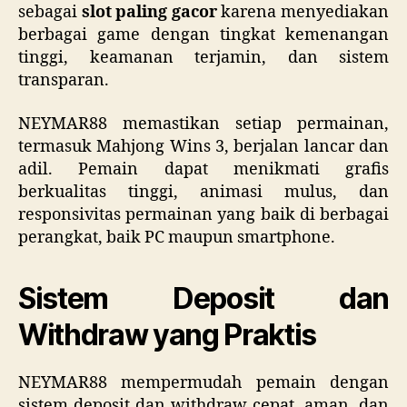
sebagai
slot paling gacor
karena menyediakan
berbagai game dengan tingkat kemenangan
tinggi, keamanan terjamin, dan sistem
transparan.
NEYMAR88 memastikan setiap permainan,
termasuk Mahjong Wins 3, berjalan lancar dan
adil. Pemain dapat menikmati grafis
berkualitas tinggi, animasi mulus, dan
responsivitas permainan yang baik di berbagai
perangkat, baik PC maupun smartphone.
Sistem Deposit dan
Withdraw yang Praktis
NEYMAR88 mempermudah pemain dengan
sistem deposit dan withdraw cepat, aman, dan