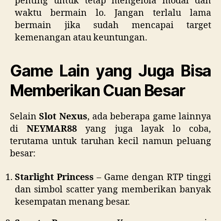
penting untuk tetap mengelola modal dan
waktu bermain lo. Jangan terlalu lama
bermain jika sudah mencapai target
kemenangan atau keuntungan.
Game Lain yang Juga Bisa
Memberikan Cuan Besar
Selain
Slot Nexus
, ada beberapa game lainnya
di
NEYMAR88
yang juga layak lo coba,
terutama untuk taruhan kecil namun peluang
besar:
Starlight Princess
– Game dengan RTP tinggi
dan simbol scatter yang memberikan banyak
kesempatan menang besar.