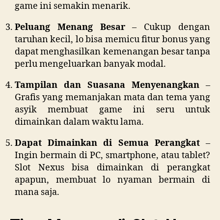
game ini semakin menarik.
Peluang Menang Besar
– Cukup dengan
taruhan kecil, lo bisa memicu fitur bonus yang
dapat menghasilkan kemenangan besar tanpa
perlu mengeluarkan banyak modal.
Tampilan dan Suasana Menyenangkan
–
Grafis yang memanjakan mata dan tema yang
asyik membuat game ini seru untuk
dimainkan dalam waktu lama.
Dapat Dimainkan di Semua Perangkat
–
Ingin bermain di PC, smartphone, atau tablet?
Slot Nexus bisa dimainkan di perangkat
apapun, membuat lo nyaman bermain di
mana saja.