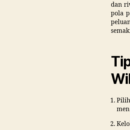
dan r
pola 
pelua
semaki
Ti
Wi
Pil
mena
Kelo