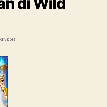
an di Wild
icky post