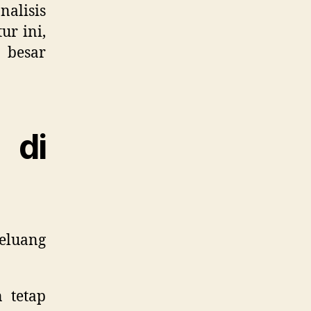
alisis
r ini,
 besar
 di
eluang
 tetap