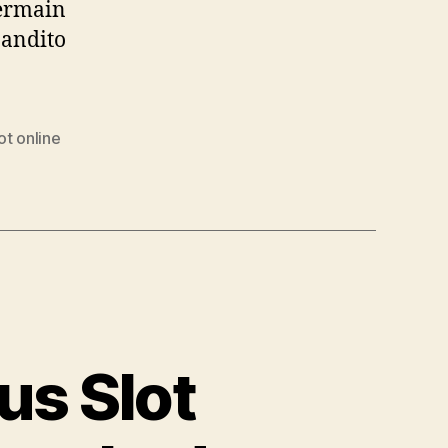
ermain
Bandito
ot online
us Slot