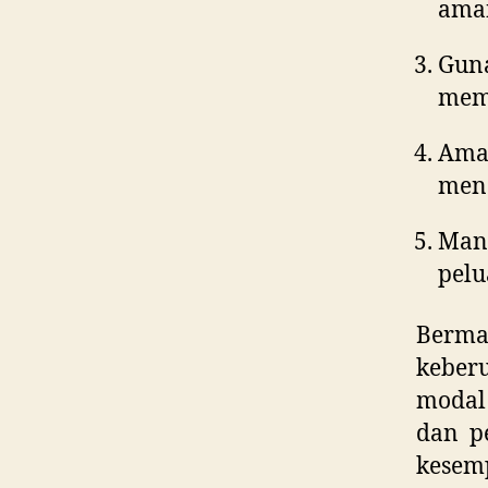
ama
Gun
mem
Ama
mene
Manf
pelu
Berma
keber
modal
dan p
kesem