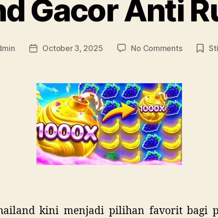
nd Gacor Anti 
on
dmin
October 3, 2025
No Comments
St
Post
Daftar
date
Sekarang
di
Situs
Slot
Thailand
Gacor
Anti
Rungkad
hailand kini menjadi pilihan favorit bagi