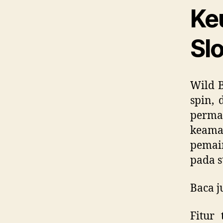
Ke
Sl
Wild B
spin, 
permai
keama
pemai
pada s
Baca j
Fitur 