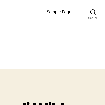
Sample Page
Search