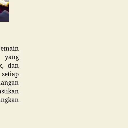
pemain
n yang
k, dan
setiap
nangan
stikan
angkan