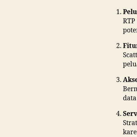
Pel
RTP
pote
Fit
Scat
pelu
Aks
Berm
data
Serv
Str
kare