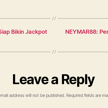
Siap Bikin Jackpot
NEYMAR88: Peny
Leave a Reply
mail address will not be published.
Required fields are m