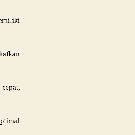
miliki
gkatkan
 cepat,
ptimal