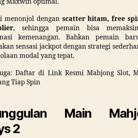
ng Maxwin optimal.
ini menonjol dengan
scatter hitam, free sp
lier
, sehingga pemain bisa memaksi
nasi kemenangan. Bahkan pemain bar
kan sensasi jackpot dengan strategi sederh
olaan modal yang tepat.
juga: Daftar di Link Resmi Mahjong Slot, 
ng Tiap Spin
unggulan Main Mahj
s 2