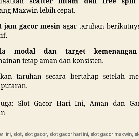
faatkan
scatter hitam dan free spin
ang Maxwin lebih cepat.
at
jam gacor mesin
agar taruhan berikutnya
if.
ola
modal dan target kemenangan
ainan tetap aman dan konsisten.
kkan taruhan secara bertahap setelah m
 putaran.
juga: Slot Gacor Hari Ini, Aman dan G
in
ri ini
,
slot
,
slot gacor
,
slot gacor hari ini
,
slot gacor maxwin
,
sl