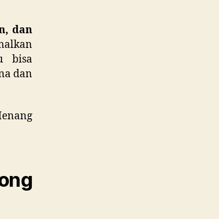
in, dan
malkan
u bisa
ana dan
Menang
ong