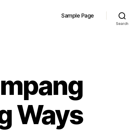
Sample Page
Search
ampang
ng Ways