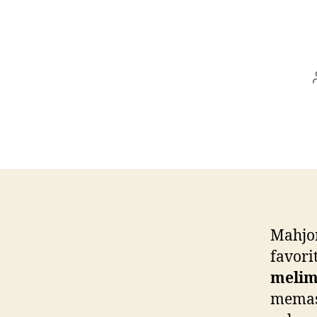
Mahjo
favor
meli
memas