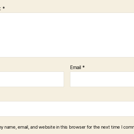
t
*
Email
*
y name, email, and website in this browser for the next time I com