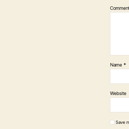
Commen
Name
*
Website
Save m