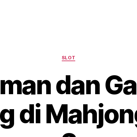
Categories
SLOT
Aman dan G
 di Mahjo