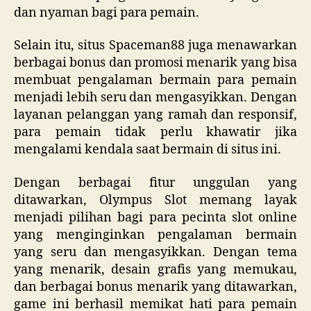
dan nyaman bagi para pemain.
Selain itu, situs Spaceman88 juga menawarkan
berbagai bonus dan promosi menarik yang bisa
membuat pengalaman bermain para pemain
menjadi lebih seru dan mengasyikkan. Dengan
layanan pelanggan yang ramah dan responsif,
para pemain tidak perlu khawatir jika
mengalami kendala saat bermain di situs ini.
Dengan berbagai fitur unggulan yang
ditawarkan, Olympus Slot memang layak
menjadi pilihan bagi para pecinta slot online
yang menginginkan pengalaman bermain
yang seru dan mengasyikkan. Dengan tema
yang menarik, desain grafis yang memukau,
dan berbagai bonus menarik yang ditawarkan,
game ini berhasil memikat hati para pemain