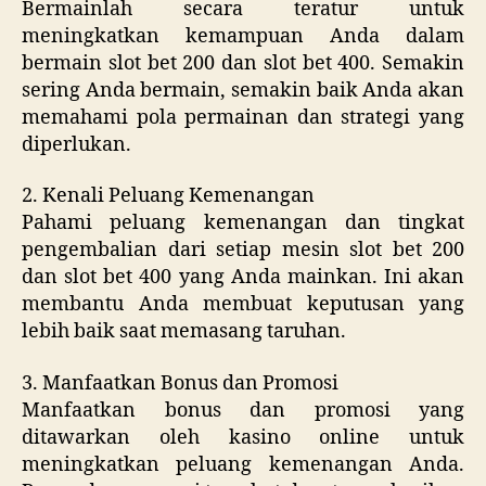
Bermainlah secara teratur untuk
meningkatkan kemampuan Anda dalam
bermain slot bet 200 dan slot bet 400. Semakin
sering Anda bermain, semakin baik Anda akan
memahami pola permainan dan strategi yang
diperlukan.
2. Kenali Peluang Kemenangan
Pahami peluang kemenangan dan tingkat
pengembalian dari setiap mesin slot bet 200
dan slot bet 400 yang Anda mainkan. Ini akan
membantu Anda membuat keputusan yang
lebih baik saat memasang taruhan.
3. Manfaatkan Bonus dan Promosi
Manfaatkan bonus dan promosi yang
ditawarkan oleh kasino online untuk
meningkatkan peluang kemenangan Anda.