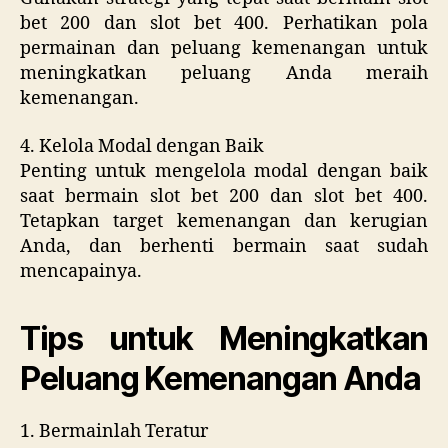
bet 200 dan slot bet 400. Perhatikan pola
permainan dan peluang kemenangan untuk
meningkatkan peluang Anda meraih
kemenangan.
4. Kelola Modal dengan Baik
Penting untuk mengelola modal dengan baik
saat bermain slot bet 200 dan slot bet 400.
Tetapkan target kemenangan dan kerugian
Anda, dan berhenti bermain saat sudah
mencapainya.
Tips untuk Meningkatkan
Peluang Kemenangan Anda
1. Bermainlah Teratur