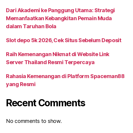
Dari Akademi ke Panggung Utama: Strategi
Memanfaatkan Kebangkitan Pemain Muda
dalam Taruhan Bola
Slot depo 5k 2026, Cek Situs Sebelum Deposit
Raih Kemenangan Nikmat di Website Link
Server Thailand Resmi Terpercaya
Rahasia Kemenangan di Platform Spaceman88
yang Resmi
Recent Comments
No comments to show.