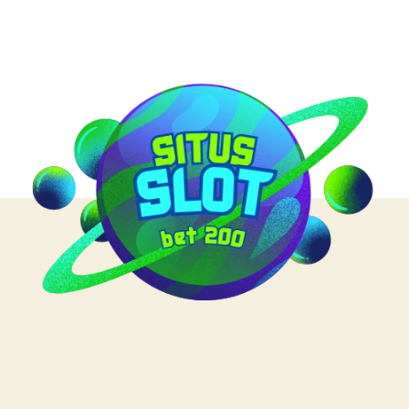
Bes
di
Slot
Bet
200
dan
Slot
Bet
400