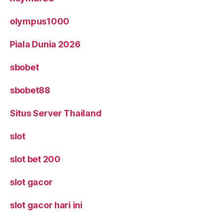
olympus1000
Piala Dunia 2026
sbobet
sbobet88
Situs Server Thailand
slot
slot bet 200
slot gacor
slot gacor hari ini