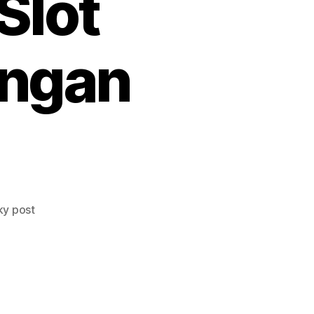
Slot
ngan
ky post