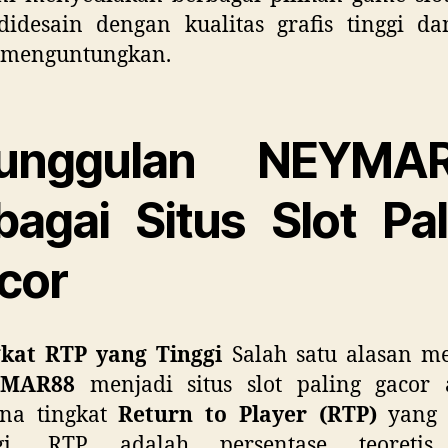
idesain dengan kualitas grafis tinggi da
 menguntungkan.
unggulan NEYMA
bagai Situs Slot Pal
cor
gkat RTP yang Tinggi
Salah satu alasan m
MAR88
menjadi situs slot paling gacor 
ena tingkat
Return to Player (RTP)
yang 
ggi. RTP adalah persentase teoreti