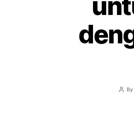
unt
den
By
Post
autho