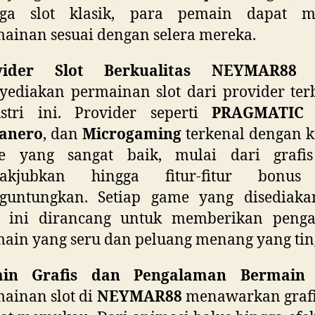
gga slot klasik, para pemain dapat m
ainan sesuai dengan selera mereka.
vider Slot Berkualitas
NEYMAR88
h
ediakan permainan slot dari provider ter
ustri ini. Provider seperti
PRAGMATIC
anero
, dan
Microgaming
terkenal dengan k
e yang sangat baik, mulai dari grafi
akjubkan hingga fitur-fitur bonus
guntungkan. Setiap game yang disediaka
us ini dirancang untuk memberikan peng
ain yang seru dan peluang menang yang tin
ain Grafis dan Pengalaman Bermain
S
ainan slot di
NEYMAR88
menawarkan grafi