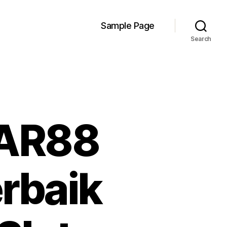
Sample Page
Search
AR88
erbaik