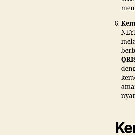
men
Kem
NEY
mel
berb
QRI
den
keme
ama
nya
K