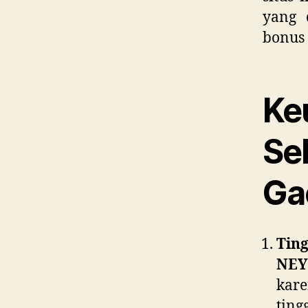
yang d
bonus
Ke
Se
Ga
Tin
NEY
kar
tin