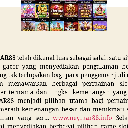
Bermain
Slot
dengan
Kemenanga
Tinggi
AR88
telah dikenal luas sebagai salah satu sit
g gacor yang menyediakan pengalaman b
ang tak terlupakan bagi para penggemar judi 
n menawarkan berbagai permainan slo
der ternama dan tingkat kemenangan yang t
R88 menjadi pilihan utama bagi pemai
 meraih kemenangan besar dan menikmati s
inan yang seru.
www.neymar88.info
Selai
ini menyediakan berbagai pilihan game slo