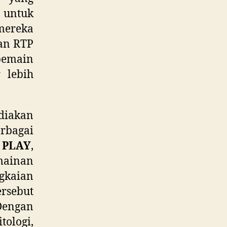
 untuk
ereka
an RTP
pemain
 lebih
iakan
rbagai
 PLAY
,
rmainan
gkaian
rsebut
Dengan
tologi,