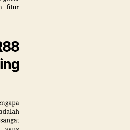
n fitur
R88
ing
engapa
adalah
sangat
s yang