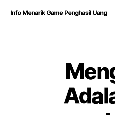
Info Menarik Game Penghasil Uang
Men
Adala