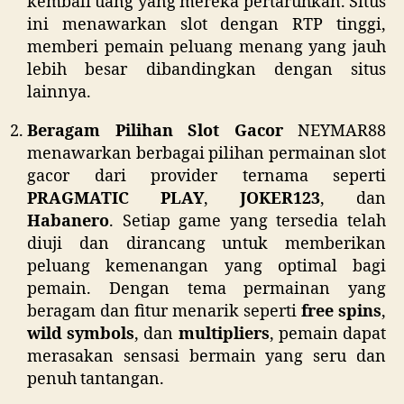
kembali uang yang mereka pertaruhkan. Situs
ini menawarkan slot dengan RTP tinggi,
memberi pemain peluang menang yang jauh
lebih besar dibandingkan dengan situs
lainnya.
Beragam Pilihan Slot Gacor
NEYMAR88
menawarkan berbagai pilihan permainan slot
gacor dari provider ternama seperti
PRAGMATIC PLAY
,
JOKER123
, dan
Habanero
. Setiap game yang tersedia telah
diuji dan dirancang untuk memberikan
peluang kemenangan yang optimal bagi
pemain. Dengan tema permainan yang
beragam dan fitur menarik seperti
free spins
,
wild symbols
, dan
multipliers
, pemain dapat
merasakan sensasi bermain yang seru dan
penuh tantangan.