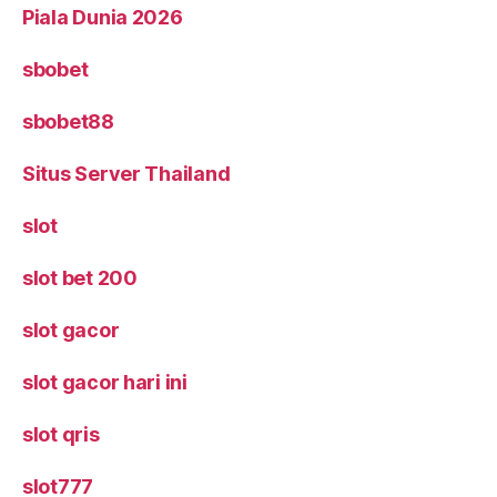
Piala Dunia 2026
sbobet
sbobet88
Situs Server Thailand
slot
slot bet 200
slot gacor
slot gacor hari ini
slot qris
slot777