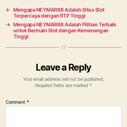
←
Mengapa NEYMAR88 Adalah Situs Slot
Terpercaya dengan RTP Tinggi
→
Mengapa NEYMAR88 Adalah Pilihan Terbaik
untuk Bermain Slot dengan Kemenangan
Tinggi
Leave a Reply
Your email address will not be published.
Required fields are marked
*
Comment
*