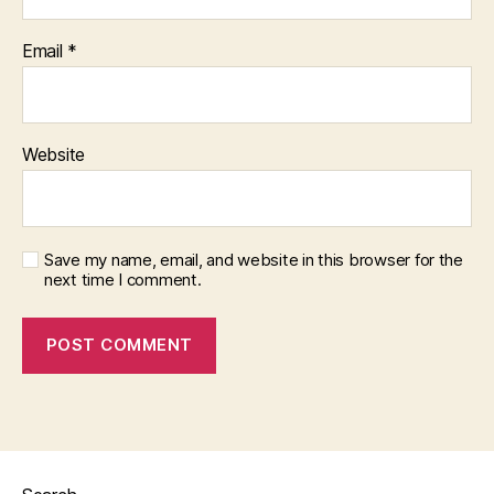
Email
*
Website
Save my name, email, and website in this browser for the
next time I comment.