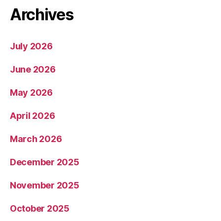
Archives
July 2026
June 2026
May 2026
April 2026
March 2026
December 2025
November 2025
October 2025