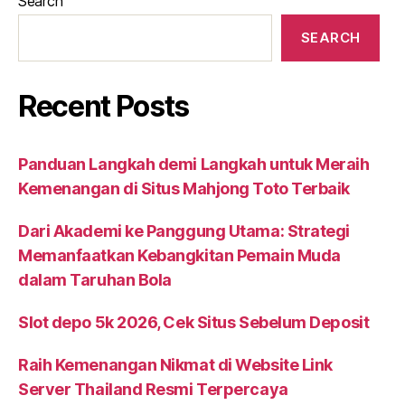
Search
SEARCH
Recent Posts
Panduan Langkah demi Langkah untuk Meraih
Kemenangan di Situs Mahjong Toto Terbaik
Dari Akademi ke Panggung Utama: Strategi
Memanfaatkan Kebangkitan Pemain Muda
dalam Taruhan Bola
Slot depo 5k 2026, Cek Situs Sebelum Deposit
Raih Kemenangan Nikmat di Website Link
Server Thailand Resmi Terpercaya