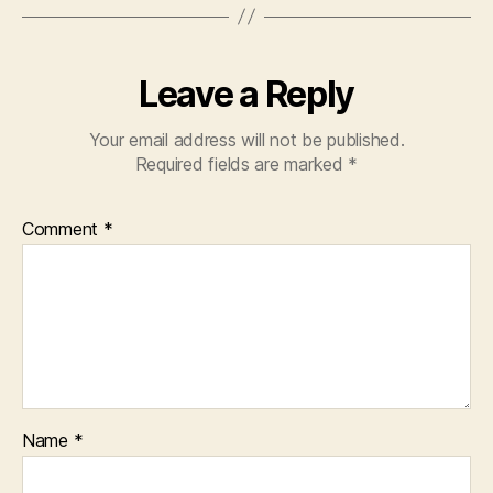
Leave a Reply
Your email address will not be published.
Required fields are marked
*
Comment
*
Name
*