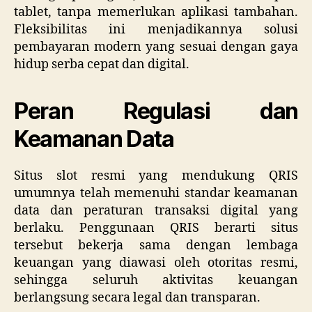
tablet, tanpa memerlukan aplikasi tambahan.
Fleksibilitas ini menjadikannya solusi
pembayaran modern yang sesuai dengan gaya
hidup serba cepat dan digital.
Peran Regulasi dan
Keamanan Data
Situs slot resmi yang mendukung QRIS
umumnya telah memenuhi standar keamanan
data dan peraturan transaksi digital yang
berlaku. Penggunaan QRIS berarti situs
tersebut bekerja sama dengan lembaga
keuangan yang diawasi oleh otoritas resmi,
sehingga seluruh aktivitas keuangan
berlangsung secara legal dan transparan.