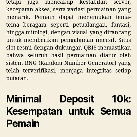
tetapi juga mencakup kestabilan server,
kecepatan akses, serta variasi permainan yang
menarik. Pemain dapat menemukan tema-
tema beragam seperti petualangan, fantasi,
hingga mitologi, dengan visual yang dirancang
untuk memberikan pengalaman imersif. Situs
slot resmi dengan dukungan QRIS memastikan
bahwa seluruh hasil permainan diatur oleh
sistem RNG (Random Number Generator) yang
telah terverifikasi, menjaga integritas setiap
putaran.
Minimal Deposit 10k:
Kesempatan untuk Semua
Pemain