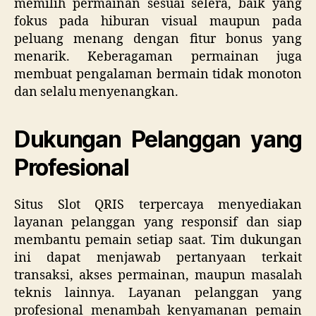
memilih permainan sesuai selera, baik yang
fokus pada hiburan visual maupun pada
peluang menang dengan fitur bonus yang
menarik. Keberagaman permainan juga
membuat pengalaman bermain tidak monoton
dan selalu menyenangkan.
Dukungan Pelanggan yang
Profesional
Situs Slot QRIS terpercaya menyediakan
layanan pelanggan yang responsif dan siap
membantu pemain setiap saat. Tim dukungan
ini dapat menjawab pertanyaan terkait
transaksi, akses permainan, maupun masalah
teknis lainnya. Layanan pelanggan yang
profesional menambah kenyamanan pemain