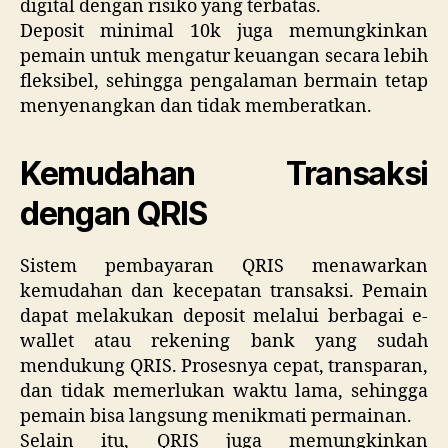
digital dengan risiko yang terbatas.
Deposit minimal 10k juga memungkinkan
pemain untuk mengatur keuangan secara lebih
fleksibel, sehingga pengalaman bermain tetap
menyenangkan dan tidak memberatkan.
Kemudahan Transaksi
dengan QRIS
Sistem pembayaran QRIS menawarkan
kemudahan dan kecepatan transaksi. Pemain
dapat melakukan deposit melalui berbagai e-
wallet atau rekening bank yang sudah
mendukung QRIS. Prosesnya cepat, transparan,
dan tidak memerlukan waktu lama, sehingga
pemain bisa langsung menikmati permainan.
Selain itu, QRIS juga memungkinkan