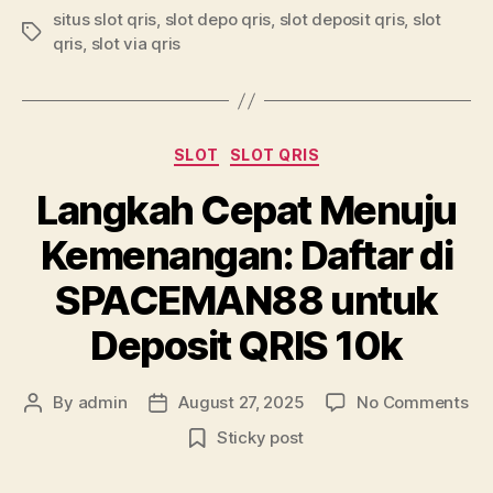
situs slot qris
,
slot depo qris
,
slot deposit qris
,
slot
Tags
qris
,
slot via qris
Categories
SLOT
SLOT QRIS
Langkah Cepat Menuju
Kemenangan: Daftar di
SPACEMAN88 untuk
Deposit QRIS 10k
on
By
admin
August 27, 2025
No Comments
Post
Post
La
author
date
Sticky post
Ce
Me