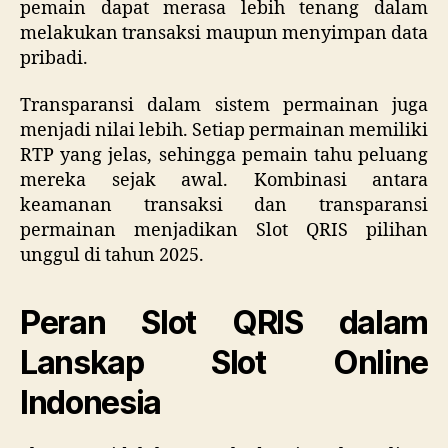
pemain dapat merasa lebih tenang dalam
melakukan transaksi maupun menyimpan data
pribadi.
Transparansi dalam sistem permainan juga
menjadi nilai lebih. Setiap permainan memiliki
RTP yang jelas, sehingga pemain tahu peluang
mereka sejak awal. Kombinasi antara
keamanan transaksi dan transparansi
permainan menjadikan Slot QRIS pilihan
unggul di tahun 2025.
Peran Slot QRIS dalam
Lanskap Slot Online
Indonesia