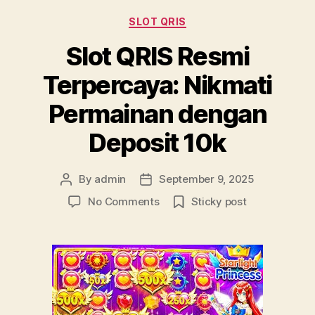
Categories
SLOT QRIS
Slot QRIS Resmi
Terpercaya: Nikmati
Permainan dengan
Deposit 10k
By
admin
September 9, 2025
Post
Post
author
date
on
No Comments
Sticky post
Slot
QRIS
Resmi
Terpercaya:
Nikmati
Permainan
dengan