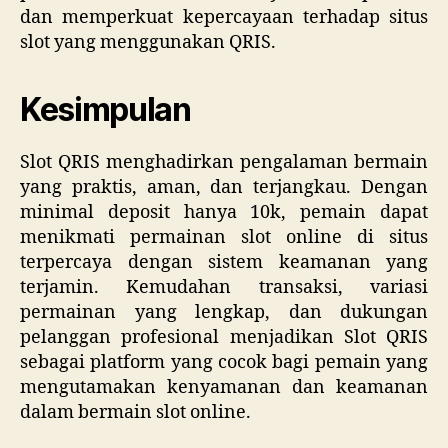
dan memperkuat kepercayaan terhadap situs
slot yang menggunakan QRIS.
Kesimpulan
Slot QRIS menghadirkan pengalaman bermain
yang praktis, aman, dan terjangkau. Dengan
minimal deposit hanya 10k, pemain dapat
menikmati permainan slot online di situs
terpercaya dengan sistem keamanan yang
terjamin. Kemudahan transaksi, variasi
permainan yang lengkap, dan dukungan
pelanggan profesional menjadikan Slot QRIS
sebagai platform yang cocok bagi pemain yang
mengutamakan kenyamanan dan keamanan
dalam bermain slot online.