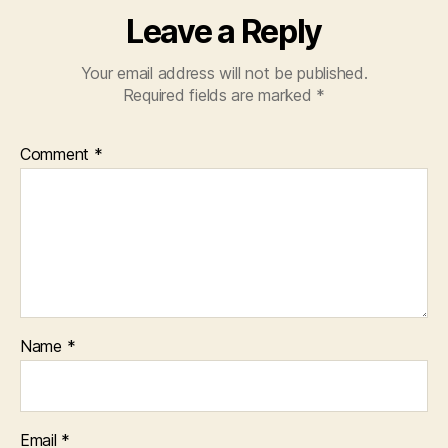
Leave a Reply
Your email address will not be published.
Required fields are marked
*
Comment
*
Name
*
Email
*