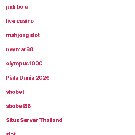
judi bola
live casino
mahjong slot
neymar88
olympus1000
Piala Dunia 2026
sbobet
sbobet88
Situs Server Thailand
slot