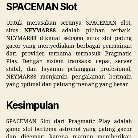
SPACEMAN Slot
Untuk merasakan serunya SPACEMAN Slot,
situs
NEYMAR88
adalah pilihan terbaik.
NEYMAR88 dikenal sebagai situs slot paling
gacor yang menyediakan berbagai permainan
dari provider ternama termasuk Pragmatic
Play. Dengan sistem transaksi cepat, server
stabil, dan layanan pelanggan profesional,
NEYMAR88 menjamin pengalaman bermain
yang optimal dan peluang menang yang besar.
Kesimpulan
SPACEMAN Slot dari Pragmatic Play adalah
game slot bertema astronot yang paling gacor
dan digemari karena mampu memberikan