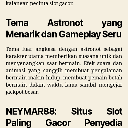
kalangan pecinta slot gacor.
Tema Astronot yang
Menarik dan Gameplay Seru
Tema luar angkasa dengan astronot sebagai
karakter utama memberikan suasana unik dan
menyenangkan saat bermain. Efek suara dan
animasi yang canggih membuat pengalaman
bermain makin hidup, membuat pemain betah
bermain dalam waktu lama sambil mengejar
jackpot besar.
NEYMAR88: Situs Slot
Paling Gacor Penyedia