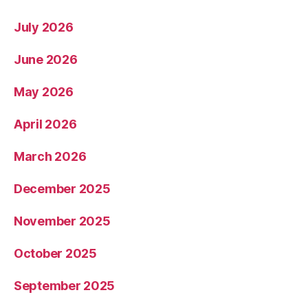
July 2026
June 2026
May 2026
April 2026
March 2026
December 2025
November 2025
October 2025
September 2025