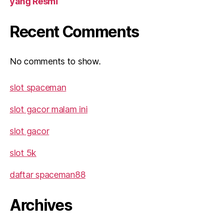
yang Resmi
Recent Comments
No comments to show.
slot spaceman
slot gacor malam ini
slot gacor
slot 5k
daftar spaceman88
Archives