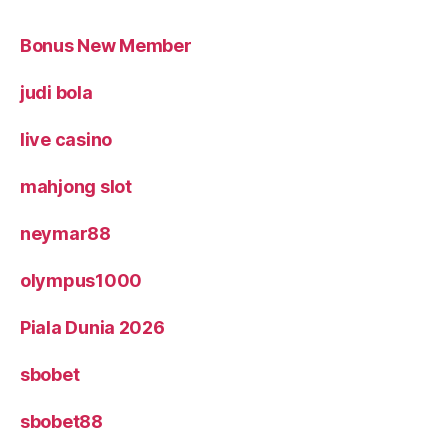
Bonus New Member
judi bola
live casino
mahjong slot
neymar88
olympus1000
Piala Dunia 2026
sbobet
sbobet88