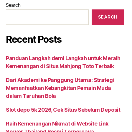
Search
SEARCH
Recent Posts
Panduan Langkah demi Langkah untuk Meraih
Kemenangan di Situs Mahjong Toto Terbaik
Dari Akademi ke Panggung Utama: Strategi
Memanfaatkan Kebangkitan Pemain Muda
dalam Taruhan Bola
Slot depo 5k 2026, Cek Situs Sebelum Deposit
Raih Kemenangan Nikmat di Website Link
Server Thailand Resmi Terpercaya