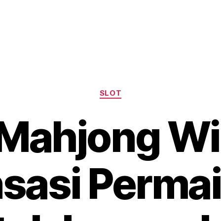
Categories
SLOT
 Mahjong Wi
sasi Perma