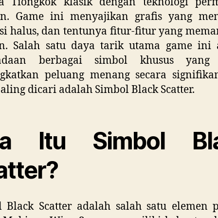
a Tiongkok klasik dengan teknologi per
n. Game ini menyajikan grafis yang me
i halus, dan tentunya fitur-fitur yang mem
n. Salah satu daya tarik utama game ini 
adaan berbagai simbol khusus yang
gkatkan peluang menang secara signifik
aling dicari adalah Simbol Black Scatter.
a Itu Simbol Bl
atter?
 Black Scatter adalah salah satu elemen 