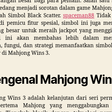
angan besar bagi para pemain. Salah satu 
sedang menjadi sorotan dalam game Mahjon
ah Simbol Black Scatter.
spaceman88
Tidak
i pemicu fitur spesial, simbol ini juga 
ng besar untuk meraih jackpot yang menggi
el ini akan membahas lebih dalam me
 fungsi, dan strategi memanfaatkan simbo
r di Mahjong Wins 3.
ngenal Mahjong Win
ng Wins 3 adalah kelanjutan dari seri per
bertema Mahjong yang menggabungkan