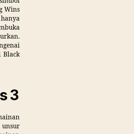
simbol
g Wins
 hanya
membuka
urkan.
ngenai
l Black
s 3
mainan
 unsur