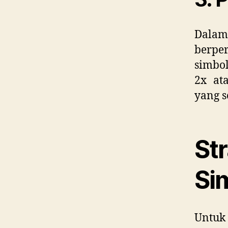
Dalam 
berpe
simbo
2x at
yang s
St
Si
Untuk