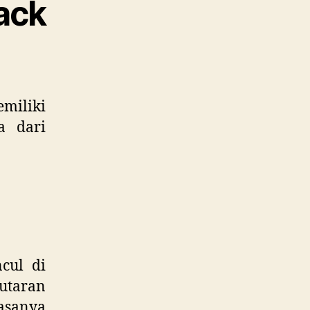
ack
miliki
a dari
ncul di
utaran
iasanya