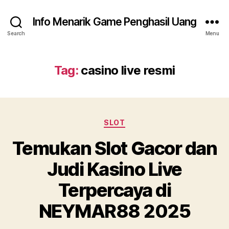
Info Menarik Game Penghasil Uang
Search
Menu
Tag:
casino live resmi
Categories
SLOT
Temukan Slot Gacor dan
Judi Kasino Live
Terpercaya di
NEYMAR88 2025