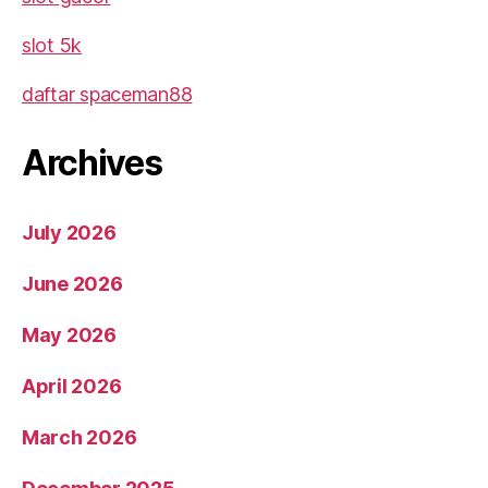
slot 5k
daftar spaceman88
Archives
July 2026
June 2026
May 2026
April 2026
March 2026