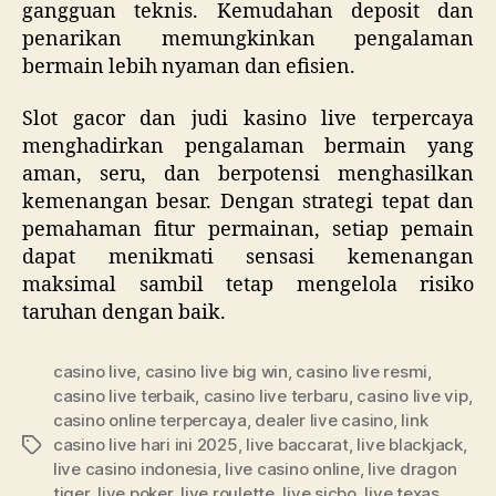
gangguan teknis. Kemudahan deposit dan
penarikan memungkinkan pengalaman
bermain lebih nyaman dan efisien.
Slot gacor dan judi kasino live terpercaya
menghadirkan pengalaman bermain yang
aman, seru, dan berpotensi menghasilkan
kemenangan besar. Dengan strategi tepat dan
pemahaman fitur permainan, setiap pemain
dapat menikmati sensasi kemenangan
maksimal sambil tetap mengelola risiko
taruhan dengan baik.
casino live
,
casino live big win
,
casino live resmi
,
casino live terbaik
,
casino live terbaru
,
casino live vip
,
casino online terpercaya
,
dealer live casino
,
link
casino live hari ini 2025
,
live baccarat
,
live blackjack
,
Tags
live casino indonesia
,
live casino online
,
live dragon
tiger
,
live poker
,
live roulette
,
live sicbo
,
live texas