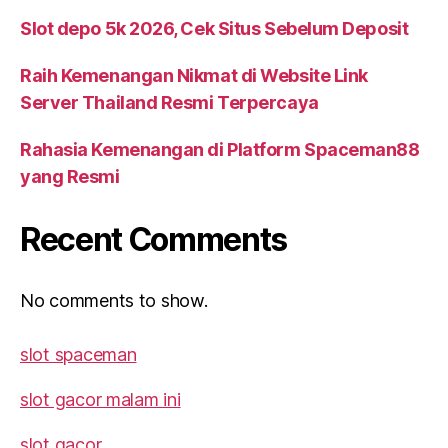
Slot depo 5k 2026, Cek Situs Sebelum Deposit
Raih Kemenangan Nikmat di Website Link
Server Thailand Resmi Terpercaya
Rahasia Kemenangan di Platform Spaceman88
yang Resmi
Recent Comments
No comments to show.
slot spaceman
slot gacor malam ini
slot gacor