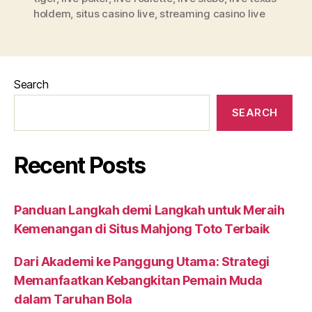
holdem
,
situs casino live
,
streaming casino live
Search
SEARCH
Recent Posts
Panduan Langkah demi Langkah untuk Meraih
Kemenangan di Situs Mahjong Toto Terbaik
Dari Akademi ke Panggung Utama: Strategi
Memanfaatkan Kebangkitan Pemain Muda
dalam Taruhan Bola