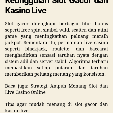
Keunggulan Slot Gacor dan
Kasino Live
Slot gacor dilengkapi berbagai fitur bonus
seperti free spin, simbol wild, scatter, dan mini
game yang meningkatkan peluang meraih
jackpot. Sementara itu, permainan live casino
seperti blackjack, roulette, dan baccarat
menghadirkan sensasi taruhan nyata dengan
sistem adil dan server stabil. Algoritma terbaru
memastikan setiap putaran dan taruhan
memberikan peluang menang yang konsisten.
Baca juga: Strategi Ampuh Menang Slot dan
Live Casino Online
Tips agar mudah menang di slot gacor dan
kasino live: