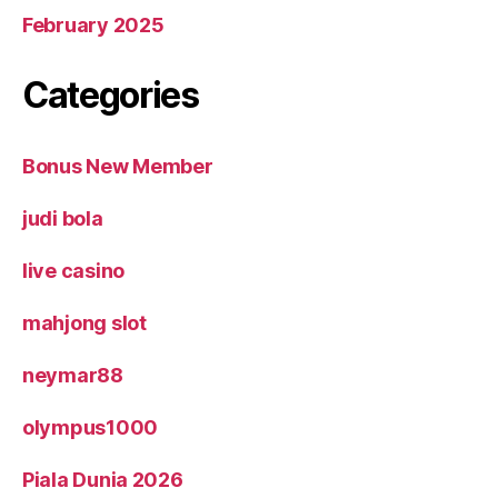
February 2025
Categories
Bonus New Member
judi bola
live casino
mahjong slot
neymar88
olympus1000
Piala Dunia 2026