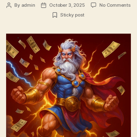
on
By
admin
October 3, 2025
No Comments
Post
Post
Te
author
date
Sticky post
Slo
Ga
da
Ju
Ka
Liv
Te
di
NE
20