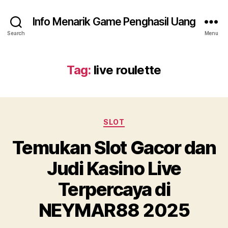
Info Menarik Game Penghasil Uang
Search
Menu
Tag:
live roulette
Categories
SLOT
Temukan Slot Gacor dan
Judi Kasino Live
Terpercaya di
NEYMAR88 2025