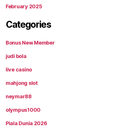
February 2025
Categories
Bonus New Member
judi bola
live casino
mahjong slot
neymar88
olympus1000
Piala Dunia 2026