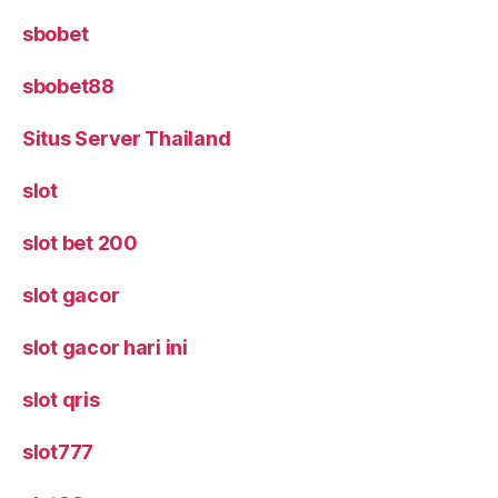
sbobet
sbobet88
Situs Server Thailand
slot
slot bet 200
slot gacor
slot gacor hari ini
slot qris
slot777