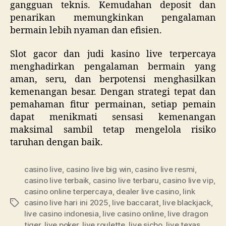
gangguan teknis. Kemudahan deposit dan
penarikan memungkinkan pengalaman
bermain lebih nyaman dan efisien.
Slot gacor dan judi kasino live terpercaya
menghadirkan pengalaman bermain yang
aman, seru, dan berpotensi menghasilkan
kemenangan besar. Dengan strategi tepat dan
pemahaman fitur permainan, setiap pemain
dapat menikmati sensasi kemenangan
maksimal sambil tetap mengelola risiko
taruhan dengan baik.
casino live
,
casino live big win
,
casino live resmi
,
casino live terbaik
,
casino live terbaru
,
casino live vip
,
casino online terpercaya
,
dealer live casino
,
link
casino live hari ini 2025
,
live baccarat
,
live blackjack
,
Tags
live casino indonesia
,
live casino online
,
live dragon
tiger
,
live poker
,
live roulette
,
live sicbo
,
live texas