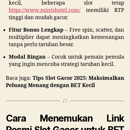
kecil, beberapa slot tetap
https://www.mintshotel.com/
memiliki RTP
tinggi dan mudah gacor.
Fitur Bonus Lengkap
– Free spin, scatter, dan
multiplier dapat meningkatkan kemenangan
tanpa perlu taruhan besar.
Modal Ringan
– Cocok untuk pemain pemula
yang ingin mencoba strategi taruhan kecil.
Baca juga:
Tips Slot Gacor 2025: Maksimalkan
Peluang Menang dengan BET Kecil
Cara Menemukan Link
Resmi Slot Gacor untuk BET