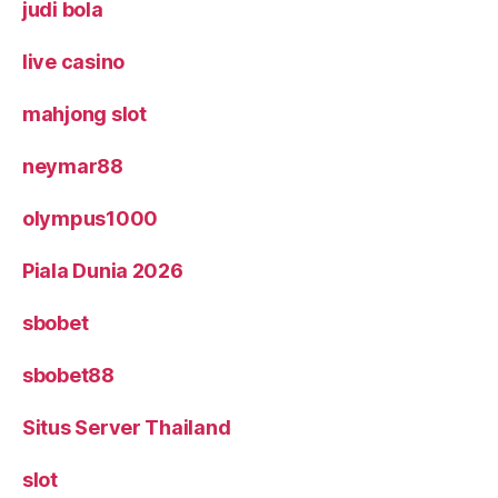
judi bola
live casino
mahjong slot
neymar88
olympus1000
Piala Dunia 2026
sbobet
sbobet88
Situs Server Thailand
slot