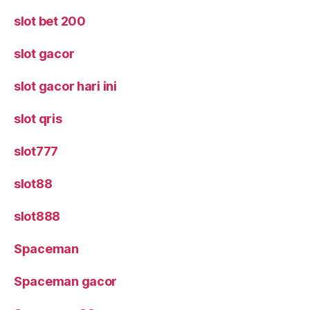
slot bet 200
slot gacor
slot gacor hari ini
slot qris
slot777
slot88
slot888
Spaceman
Spaceman gacor