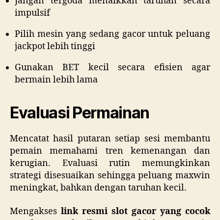
Jangan tergoda menaikkan taruhan secara
impulsif
Pilih mesin yang sedang gacor untuk peluang
jackpot lebih tinggi
Gunakan BET kecil secara efisien agar
bermain lebih lama
Evaluasi Permainan
Mencatat hasil putaran setiap sesi membantu
pemain memahami tren kemenangan dan
kerugian. Evaluasi rutin memungkinkan
strategi disesuaikan sehingga peluang maxwin
meningkat, bahkan dengan taruhan kecil.
Mengakses
link resmi slot gacor yang cocok