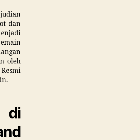
judian
ot dan
menjadi
pemain
nangan
an oleh
d Resmi
in.
 di
and