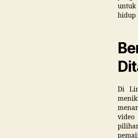
untuk
hidup 
Be
Di
Di Li
menik
menari
video
pilih
pemai