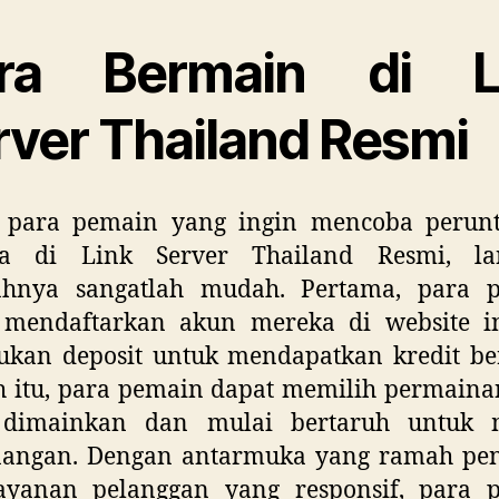
ra Bermain di L
rver Thailand Resmi
 para pemain yang ingin mencoba perun
a di Link Server Thailand Resmi, la
ahnya sangatlah mudah. Pertama, para 
 mendaftarkan akun mereka di website i
ukan deposit untuk mendapatkan kredit be
h itu, para pemain dapat memilih permain
 dimainkan dan mulai bertaruh untuk 
angan. Dengan antarmuka yang ramah pe
ayanan pelanggan yang responsif, para 