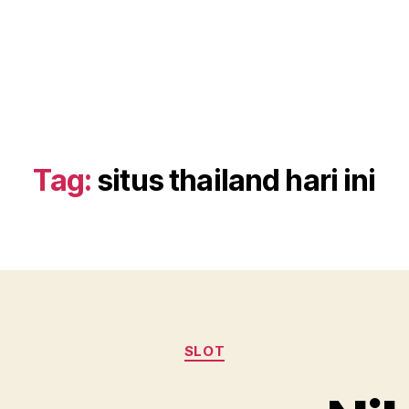
Tag:
situs thailand hari ini
Categories
SLOT