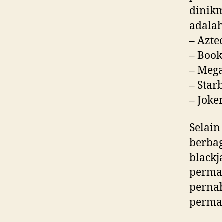
dinik
adalah
– Azte
– Book
– Meg
– Star
– Joke
Selai
berbag
black
perma
perna
permai