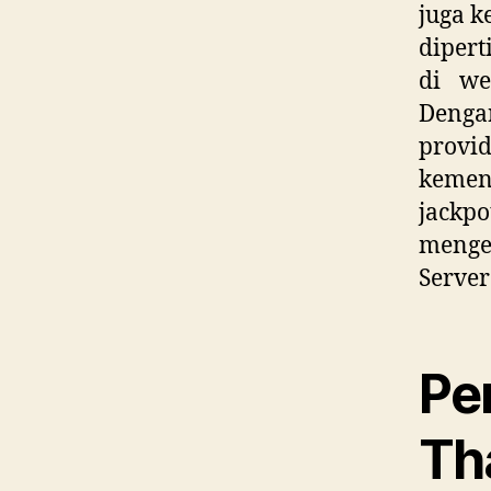
juga k
diper
di we
Dengan
provi
kemen
jackp
mengen
Server
Pe
Th