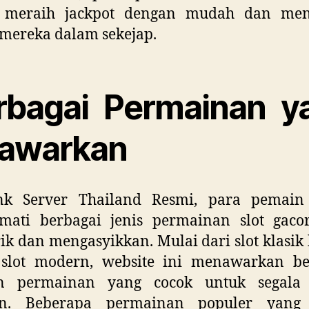
 meraih jackpot dengan mudah dan me
mereka dalam sekejap.
rbagai Permainan y
tawarkan
nk Server Thailand Resmi, para pemain
mati berbagai jenis permainan slot gaco
k dan mengasyikkan. Mulai dari slot klasik
 slot modern, website ini menawarkan be
an permainan yang cocok untuk segala 
n. Beberapa permainan populer yang