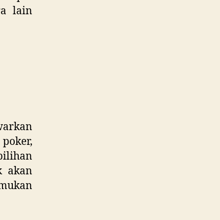
a lain
warkan
 poker,
ilihan
k akan
emukan