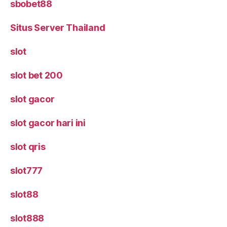
sbobet88
Situs Server Thailand
slot
slot bet 200
slot gacor
slot gacor hari ini
slot qris
slot777
slot88
slot888