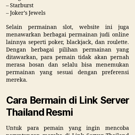
– Starburst
– Joker’s Jewels
Selain permainan slot, website ini juga
menawarkan berbagai permainan judi online
lainnya seperti poker, blackjack, dan roulette.
Dengan berbagai pilihan permainan yang
ditawarkan, para pemain tidak akan pernah
merasa bosan dan selalu bisa menemukan
permainan yang sesuai dengan preferensi
mereka.
Cara Bermain di Link Server
Thailand Resmi
Untuk para pemain yang ingin mencoba