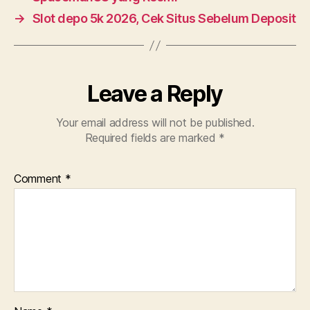
→
Slot depo 5k 2026, Cek Situs Sebelum Deposit
Leave a Reply
Your email address will not be published.
Required fields are marked
*
Comment
*