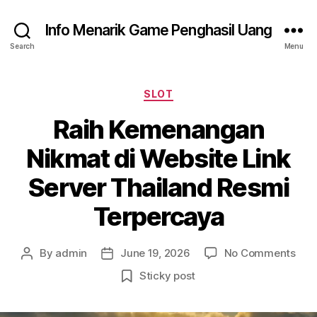
Info Menarik Game Penghasil Uang
Search
Menu
Categories
SLOT
Raih Kemenangan
Nikmat di Website Link
Server Thailand Resmi
Terpercaya
on
By
admin
June 19, 2026
No Comments
Post
Post
Raih
author
date
Sticky post
Kem
Nik
di