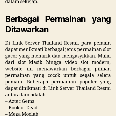
dalam sekejap.
Berbagai Permainan yang
Ditawarkan
Di Link Server Thailand Resmi, para pemain
dapat menikmati berbagai jenis permainan slot
gacor yang menarik dan mengasyikkan. Mulai
dari slot klasik hingga video slot modern,
website ini menawarkan berbagai pilihan
permainan yang cocok untuk segala selera
pemain. Beberapa permainan populer yang
dapat dinikmati di Link Server Thailand Resmi
antara lain adalah:
– Aztec Gems
– Book of Dead
– Mega Moolah