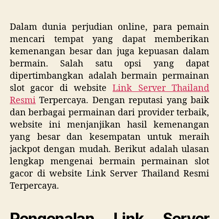
Dalam dunia perjudian online, para pemain
mencari tempat yang dapat memberikan
kemenangan besar dan juga kepuasan dalam
bermain. Salah satu opsi yang dapat
dipertimbangkan adalah bermain permainan
slot gacor di website
Link Server Thailand
Resmi
Terpercaya. Dengan reputasi yang baik
dan berbagai permainan dari provider terbaik,
website ini menjanjikan hasil kemenangan
yang besar dan kesempatan untuk meraih
jackpot dengan mudah. Berikut adalah ulasan
lengkap mengenai bermain permainan slot
gacor di website Link Server Thailand Resmi
Terpercaya.
Pengenalan Link Server