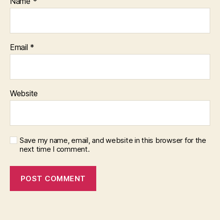
Name
*
Email
*
Website
Save my name, email, and website in this browser for the
next time I comment.