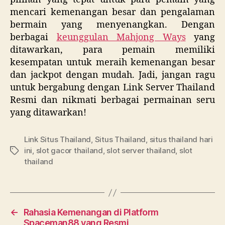
mencari kemenangan besar dan pengalaman
bermain yang menyenangkan. Dengan
berbagai
keunggulan Mahjong Ways
yang
ditawarkan, para pemain memiliki
kesempatan untuk meraih kemenangan besar
dan jackpot dengan mudah. Jadi, jangan ragu
untuk bergabung dengan Link Server Thailand
Resmi dan nikmati berbagai permainan seru
yang ditawarkan!
Link Situs Thailand
,
Situs Thailand
,
situs thailand hari
ini
,
slot gacor thailand
,
slot server thailand
,
slot
Tags
thailand
←
Rahasia Kemenangan di Platform
Spaceman88 yang Resmi