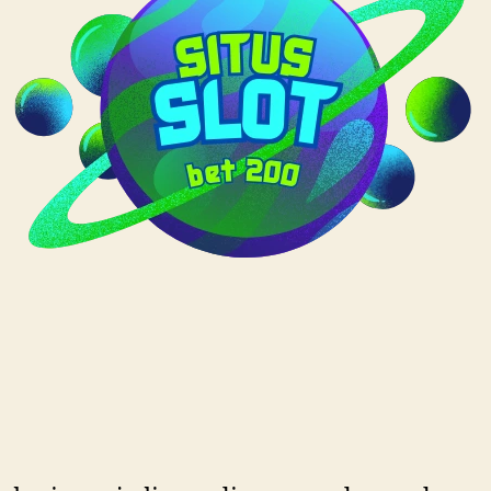
200
Terbaik
Hanya
di
SPACEMA