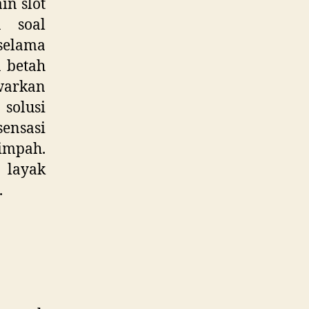
in slot
a soal
elama
 betah
awarkan
 solusi
sensasi
impah.
 layak
.