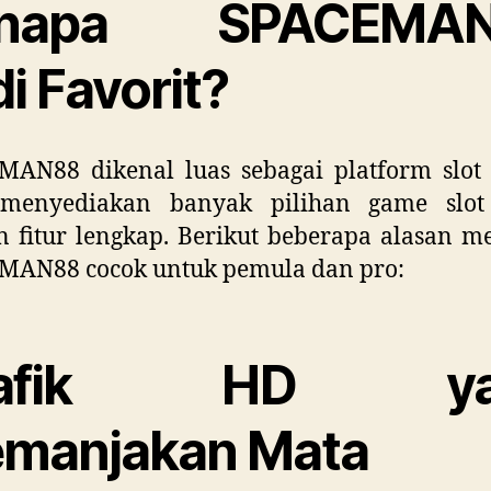
enapa SPACEMAN
i Favorit?
MAN88 dikenal luas sebagai platform slot 
menyediakan banyak pilihan game slot
 fitur lengkap. Berikut beberapa alasan 
MAN88 cocok untuk pemula dan pro:
rafik HD ya
manjakan Mata