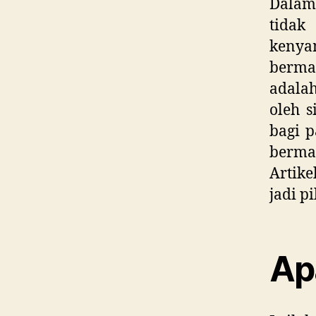
Dalam 
tidak
keny
berma
adalah
oleh s
bagi p
berma
Artik
jadi p
Apa