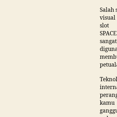
Salah 
visual
slot
SPACE
sang
digun
membu
petual
Teknol
inter
perang
kamu 
gangg