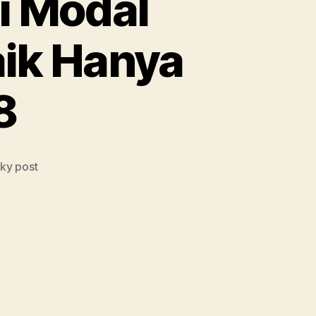
i Modal
aik Hanya
8
cky post