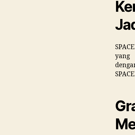
K
Jad
SPACE
yang 
dengan
SPACE
G
Me