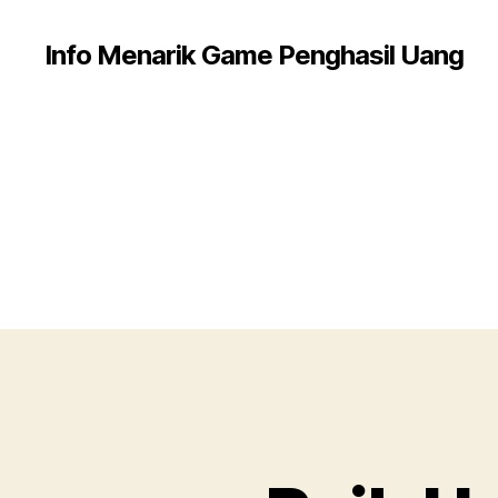
Info Menarik Game Penghasil Uang