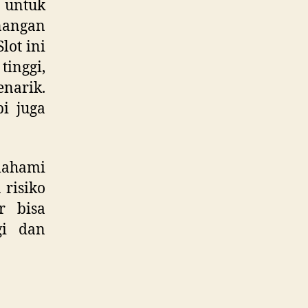
n untuk
nangan
lot ini
tinggi,
enarik.
i juga
mahami
 risiko
r bisa
gi dan