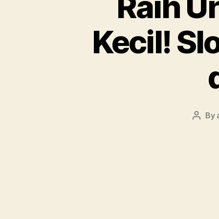
Raih U
Kecil! S
By
Post
autho