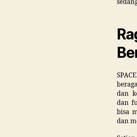
sedang
Ra
Ber
SPACE
berag
dan k
dan fu
bisa 
dan m