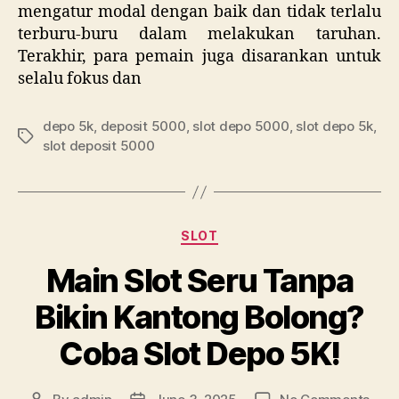
mengatur modal dengan baik dan tidak terlalu
terburu-buru dalam melakukan taruhan.
Terakhir, para pemain juga disarankan untuk
selalu fokus dan
depo 5k
,
deposit 5000
,
slot depo 5000
,
slot depo 5k
,
Tags
slot deposit 5000
Categories
SLOT
Main Slot Seru Tanpa
Bikin Kantong Bolong?
Coba Slot Depo 5K!
on