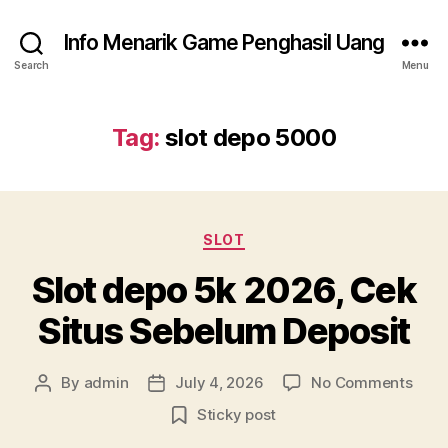
Info Menarik Game Penghasil Uang
Search
Menu
Tag:
slot depo 5000
Categories
SLOT
Slot depo 5k 2026, Cek
Situs Sebelum Deposit
on
By
admin
July 4, 2026
No Comments
Post
Post
Slot
author
date
Sticky post
depo
5k