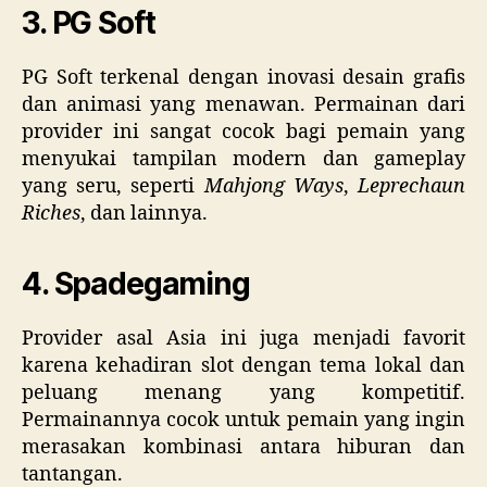
3. PG Soft
PG Soft terkenal dengan inovasi desain grafis
dan animasi yang menawan. Permainan dari
provider ini sangat cocok bagi pemain yang
menyukai tampilan modern dan gameplay
yang seru, seperti
Mahjong Ways
,
Leprechaun
Riches
, dan lainnya.
4. Spadegaming
Provider asal Asia ini juga menjadi favorit
karena kehadiran slot dengan tema lokal dan
peluang menang yang kompetitif.
Permainannya cocok untuk pemain yang ingin
merasakan kombinasi antara hiburan dan
tantangan.