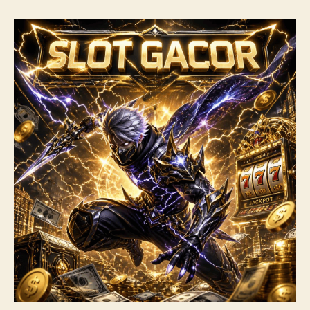
2026
Cek
Situs
Sebe
Depo