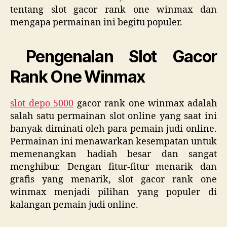
tentang slot gacor rank one winmax dan
mengapa permainan ini begitu populer.
Pengenalan Slot Gacor
Rank One Winmax
slot depo 5000
gacor rank one winmax adalah
salah satu permainan slot online yang saat ini
banyak diminati oleh para pemain judi online.
Permainan ini menawarkan kesempatan untuk
memenangkan hadiah besar dan sangat
menghibur. Dengan fitur-fitur menarik dan
grafis yang menarik, slot gacor rank one
winmax menjadi pilihan yang populer di
kalangan pemain judi online.