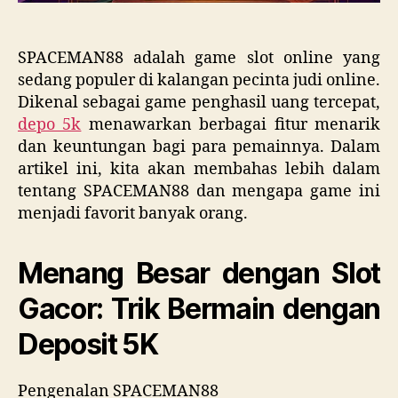
SPACEMAN88 adalah game slot online yang
sedang populer di kalangan pecinta judi online.
Dikenal sebagai game penghasil uang tercepat,
depo 5k
menawarkan berbagai fitur menarik
dan keuntungan bagi para pemainnya. Dalam
artikel ini, kita akan membahas lebih dalam
tentang SPACEMAN88 dan mengapa game ini
menjadi favorit banyak orang.
Menang Besar dengan Slot
Gacor: Trik Bermain dengan
Deposit 5K
Pengenalan SPACEMAN88