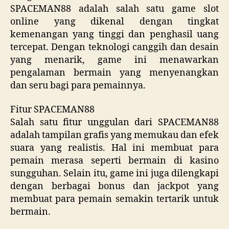
SPACEMAN88 adalah salah satu game slot
online yang dikenal dengan tingkat
kemenangan yang tinggi dan penghasil uang
tercepat. Dengan teknologi canggih dan desain
yang menarik, game ini menawarkan
pengalaman bermain yang menyenangkan
dan seru bagi para pemainnya.
Fitur SPACEMAN88
Salah satu fitur unggulan dari SPACEMAN88
adalah tampilan grafis yang memukau dan efek
suara yang realistis. Hal ini membuat para
pemain merasa seperti bermain di kasino
sungguhan. Selain itu, game ini juga dilengkapi
dengan berbagai bonus dan jackpot yang
membuat para pemain semakin tertarik untuk
bermain.