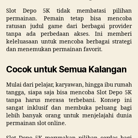
Slot Depo 5K tidak membatasi pilihan
permainan. Pemain tetap bisa mencoba
ratusan judul game dari berbagai provider
tanpa ada perbedaan akses. Ini memberi
keleluasaan untuk mencoba berbagai strategi
dan menemukan permainan favorit.
Cocok untuk Semua Kalangan
Mulai dari pelajar, karyawan, hingga ibu rumah
tangga, siapa saja bisa mencoba Slot Depo 5K
tanpa harus merasa terbebani. Konsep ini
sangat inklusif dan membuka peluang bagi
lebih banyak orang untuk menjelajahi dunia
permainan slot online.