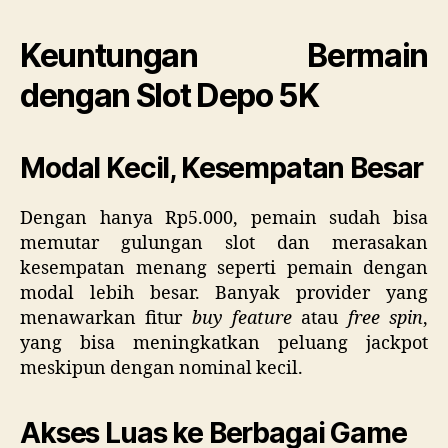
Keuntungan Bermain
dengan Slot Depo 5K
Modal Kecil, Kesempatan Besar
Dengan hanya Rp5.000, pemain sudah bisa
memutar gulungan slot dan merasakan
kesempatan menang seperti pemain dengan
modal lebih besar. Banyak provider yang
menawarkan fitur
buy feature
atau
free spin
,
yang bisa meningkatkan peluang jackpot
meskipun dengan nominal kecil.
Akses Luas ke Berbagai Game