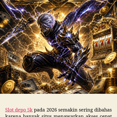
Depo
Slot depo 5k
pada 2026 semakin sering dibahas
karena banyak situs menawarkan akses cepat