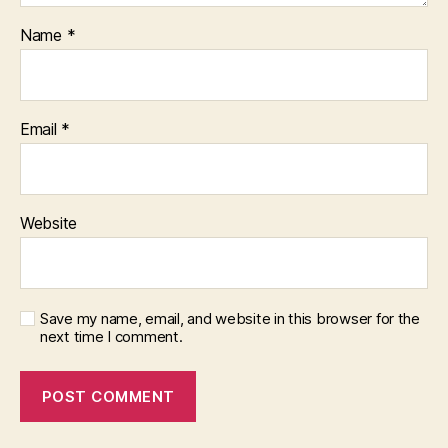
Name
*
Email
*
Website
Save my name, email, and website in this browser for the
next time I comment.