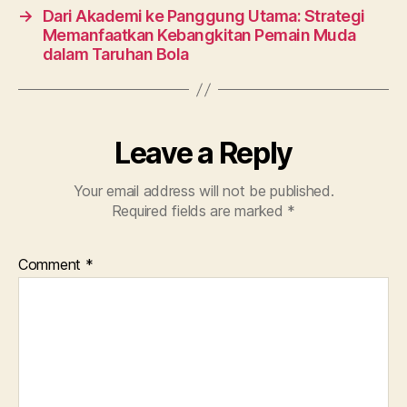
→
Dari Akademi ke Panggung Utama: Strategi
Memanfaatkan Kebangkitan Pemain Muda
dalam Taruhan Bola
Leave a Reply
Your email address will not be published.
Required fields are marked
*
Comment
*