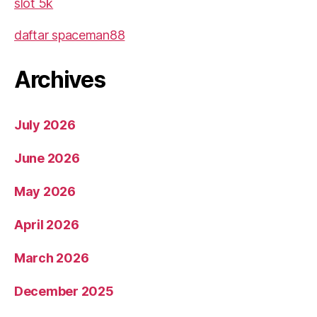
slot 5k
daftar spaceman88
Archives
July 2026
June 2026
May 2026
April 2026
March 2026
December 2025