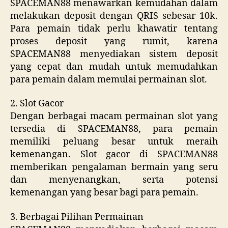
SPACEMAN88 menawarkan kemudahan dalam
melakukan deposit dengan QRIS sebesar 10k.
Para pemain tidak perlu khawatir tentang
proses deposit yang rumit, karena
SPACEMAN88 menyediakan sistem deposit
yang cepat dan mudah untuk memudahkan
para pemain dalam memulai permainan slot.
2. Slot Gacor
Dengan berbagai macam permainan slot yang
tersedia di SPACEMAN88, para pemain
memiliki peluang besar untuk meraih
kemenangan. Slot gacor di SPACEMAN88
memberikan pengalaman bermain yang seru
dan menyenangkan, serta potensi
kemenangan yang besar bagi para pemain.
3. Berbagai Pilihan Permainan