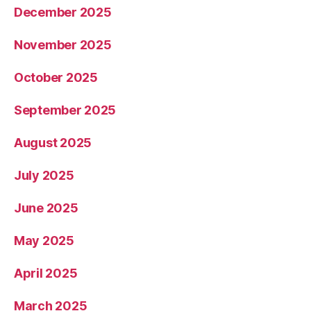
December 2025
November 2025
October 2025
September 2025
August 2025
July 2025
June 2025
May 2025
April 2025
March 2025