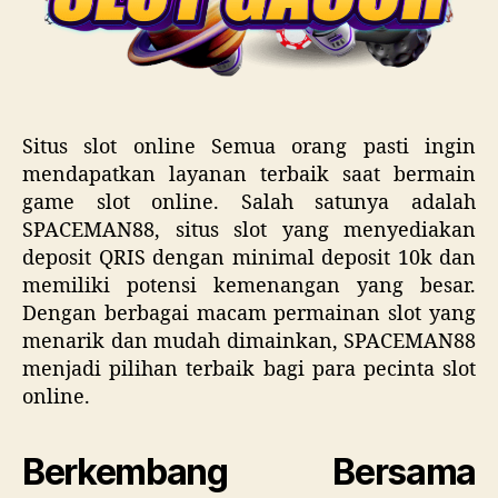
Situs slot online Semua orang pasti ingin
mendapatkan layanan terbaik saat bermain
game slot online. Salah satunya adalah
SPACEMAN88, situs slot yang menyediakan
deposit QRIS dengan minimal deposit 10k dan
memiliki potensi kemenangan yang besar.
Dengan berbagai macam permainan slot yang
menarik dan mudah dimainkan, SPACEMAN88
menjadi pilihan terbaik bagi para pecinta slot
online.
Berkembang Bersama