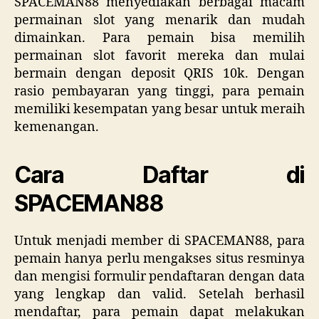
SPACEMAN88 menyediakan berbagai macam
permainan slot yang menarik dan mudah
dimainkan. Para pemain bisa memilih
permainan slot favorit mereka dan mulai
bermain dengan deposit QRIS 10k. Dengan
rasio pembayaran yang tinggi, para pemain
memiliki kesempatan yang besar untuk meraih
kemenangan.
Cara Daftar di
SPACEMAN88
Untuk menjadi member di SPACEMAN88, para
pemain hanya perlu mengakses situs resminya
dan mengisi formulir pendaftaran dengan data
yang lengkap dan valid. Setelah berhasil
mendaftar, para pemain dapat melakukan